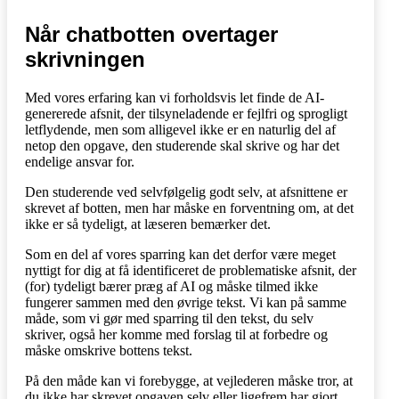
Når chatbotten overtager
skrivningen
Med vores erfaring kan vi forholdsvis let finde de AI-
genererede afsnit, der tilsyneladende er fejlfri og sprogligt
letflydende, men som alligevel ikke er en naturlig del af
netop den opgave, den studerende skal skrive og har det
endelige ansvar for.
Den studerende ved selvfølgelig godt selv, at afsnittene er
skrevet af botten, men har måske en forventning om, at det
ikke er så tydeligt, at læseren bemærker det.
Som en del af vores sparring kan det derfor være meget
nyttigt for dig at få identificeret de problematiske afsnit, der
(for) tydeligt bærer præg af AI og måske tilmed ikke
fungerer sammen med den øvrige tekst. Vi kan på samme
måde, som vi gør med sparring til den tekst, du selv
skriver, også her komme med forslag til at forbedre og
måske omskrive bottens tekst.
På den måde kan vi forebygge, at vejlederen måske tror, at
du ikke har skrevet opgaven selv eller ligefrem har gjort