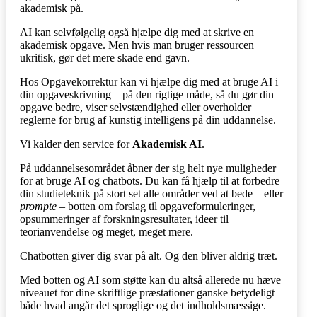
akademisk på.
AI kan selvfølgelig også hjælpe dig med at skrive en
akademisk opgave. Men hvis man bruger ressourcen
ukritisk, gør det mere skade end gavn.
Hos Opgavekorrektur kan vi hjælpe dig med at bruge AI i
din opgaveskrivning – på den rigtige måde, så du gør din
opgave bedre, viser selvstændighed eller overholder
reglerne for brug af kunstig intelligens på din uddannelse.
Vi kalder den service for
Akademisk AI
.
På uddannelsesområdet åbner der sig helt nye muligheder
for at bruge AI og chatbots. Du kan få hjælp til at forbedre
din studieteknik på stort set alle områder ved at bede – eller
prompte
– botten om forslag til opgaveformuleringer,
opsummeringer af forskningsresultater, ideer til
teorianvendelse og meget, meget mere.
Chatbotten giver dig svar på alt. Og den bliver aldrig træt.
Med botten og AI som støtte kan du altså allerede nu hæve
niveauet for dine skriftlige præstationer ganske betydeligt –
både hvad angår det sproglige og det indholdsmæssige.