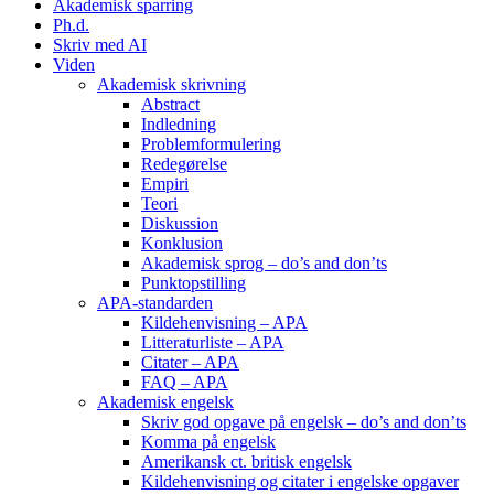
Akademisk sparring
Ph.d.
Skriv med AI
Viden
Akademisk skrivning
Abstract
Indledning
Problemformulering
Redegørelse
Empiri
Teori
Diskussion
Konklusion
Akademisk sprog – do’s and don’ts
Punktopstilling
APA-standarden
Kildehenvisning – APA
Litteraturliste – APA
Citater – APA
FAQ – APA
Akademisk engelsk
Skriv god opgave på engelsk – do’s and don’ts
Komma på engelsk
Amerikansk ct. britisk engelsk
Kildehenvisning og citater i engelske opgaver