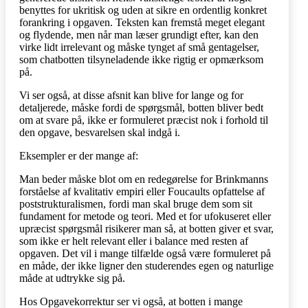
benyttes for ukritisk og uden at sikre en ordentlig konkret
forankring i opgaven. Teksten kan fremstå meget elegant
og flydende, men når man læser grundigt efter, kan den
virke lidt irrelevant og måske tynget af små gentagelser,
som chatbotten tilsyneladende ikke rigtig er opmærksom
på.
Vi ser også, at disse afsnit kan blive for lange og for
detaljerede, måske fordi de spørgsmål, botten bliver bedt
om at svare på, ikke er formuleret præcist nok i forhold til
den opgave, besvarelsen skal indgå i.
Eksempler er der mange af:
Man beder måske blot om en redegørelse for Brinkmanns
forståelse af kvalitativ empiri eller Foucaults opfattelse af
poststrukturalismen, fordi man skal bruge dem som sit
fundament for metode og teori. Med et for ufokuseret eller
upræcist spørgsmål risikerer man så, at botten giver et svar,
som ikke er helt relevant eller i balance med resten af
opgaven. Det vil i mange tilfælde også være formuleret på
en måde, der ikke ligner den studerendes egen og naturlige
måde at udtrykke sig på.
Hos Opgavekorrektur ser vi også, at botten i mange