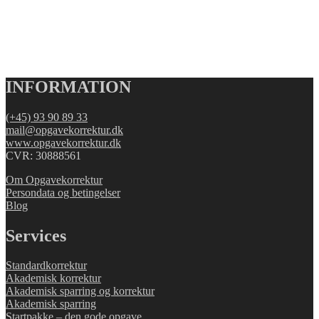
INFORMATION
(+45) 93 90 89 33
mail@opgavekorrektur.dk
www.opgavekorrektur.dk
CVR: 30888561
Om Opgavekorrektur
Persondata og betingelser
Blog
Services
Standardkorrektur
Akademisk korrektur
Akademisk sparring og korrektur
Akademisk sparring
Startpakke – den gode opgave