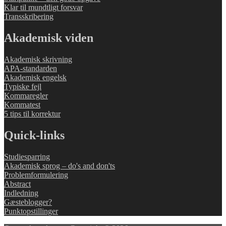
Klar til mundtligt forsvar
Transskribering
Akademisk viden
Akademisk skrivning
APA-standarden
Akademisk engelsk
Typiske fejl
Kommaregler
Kommatest
5 tips til korrektur
Quick-links
Studiesparring
Akademisk sprog – do's and don'ts
Problemformulering
Abstract
Indledning
Gæsteblogger?
Punktopstillinger