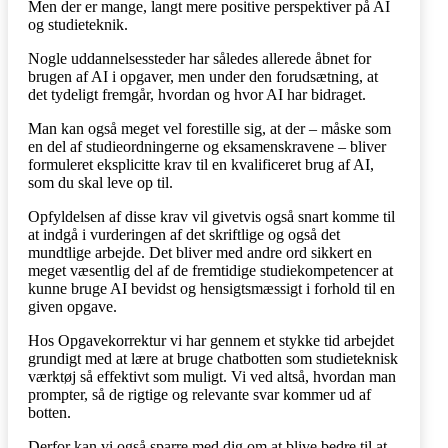
Men der er mange, langt mere positive perspektiver på AI
og studieteknik.
Nogle uddannelsessteder har således allerede åbnet for
brugen af AI i opgaver, men under den forudsætning, at
det tydeligt fremgår, hvordan og hvor AI har bidraget.
Man kan også meget vel forestille sig, at der – måske som
en del af studieordningerne og eksamenskravene – bliver
formuleret eksplicitte krav til en kvalificeret brug af AI,
som du skal leve op til.
Opfyldelsen af disse krav vil givetvis også snart komme til
at indgå i vurderingen af det skriftlige og også det
mundtlige arbejde. Det bliver med andre ord sikkert en
meget væsentlig del af de fremtidige studiekompetencer at
kunne bruge AI bevidst og hensigtsmæssigt i forhold til en
given opgave.
Hos Opgavekorrektur vi har gennem et stykke tid arbejdet
grundigt med at lære at bruge chatbotten som studieteknisk
værktøj så effektivt som muligt. Vi ved altså, hvordan man
prompter, så de rigtige og relevante svar kommer ud af
botten.
Derfor kan vi også sparre med dig om at blive bedre til at