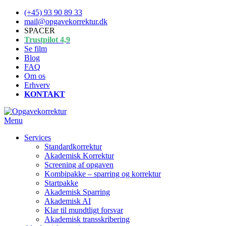
Spring
(+45) 93 90 89 33
til
mail@opgavekorrektur.dk
indhold
SPACER
Trustpilot 4,9
Se film
Blog
FAQ
Om os
Erhverv
KONTAKT
Menu
Services
Standardkorrektur
Akademisk Korrektur
Screening af opgaven
Kombipakke – sparring og korrektur
Startpakke
Akademisk Sparring
Akademisk AI
Klar til mundtligt forsvar
Akademisk transskribering