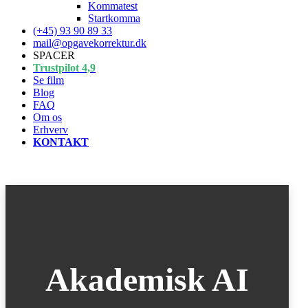
Kommatest
Startkomma
(+45) 93 90 89 33
mail@opgavekorrektur.dk
SPACER
Trustpilot 4,9
Se film
Blog
FAQ
Om os
Erhverv
KONTAKT
Akademisk AI