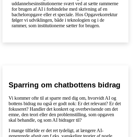
uddannelsesinstitutionerne svært ved at sætte rammerne
for brugen af AI i forbindelse med skrivning af en
bacheloropgave eller et speciale. Hos Opgavekorrektur
følger vi udviklingen, både i teknologien og i de
rammer, som institutionerne sætter for brugen.
Sparring om chatbottens bidrag
Vi kommer ofte til at sparre med dig om, hvorvidt AI og
bottens bidrag nu også er godt nok: Er det relevant? Er det
fokuseret? Handler det konkret og overbevisende om det
emne, den teori eller den problemstilling, som opgaven
skal behandle, og som AI bidrager til?
I mange tilfælde er det ret tydeligt, at længere AI-
genererede afsnit om f.eks. vanskelige teorier af nogle