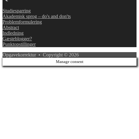
Studiesparring
Akademisk sprog – do's and don'ts
Problemformulering
Abstract
Indledning
Gæsteblogger?
Punktopstillinger
Opgavekorrektur • Copyright © 2026
Manage consent