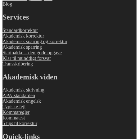
Blog
Services
Standardkorrektur
Akademisk korrektur
Akademisk sparring og korrektur
Akademisk sparring
Startpakke – den gode opgave
Klar til mundtligt forsvar
Transskribering
Akademisk viden
Akademisk skrivning
APA-standarden
Akademisk engelsk
Typiske fejl
Kommaregler
Kommatest
5 tips til korrektur
Quick-links