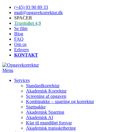
Spring
(+45) 93 90 89 33
til
mail@opgavekorrektur.dk
indhold
SPACER
Trustpilot 4,9
Se film
Blog
FAQ
Om os
Erhverv
KONTAKT
Menu
Services
Standardkorrektur
Akademisk Korrektur
Screening af opgaven
Kombipakke – sparring og korrektur
Startpakke
Akademisk Sparring
Akademisk AI
Klar til mundtligt forsvar
Akademisk transskribering