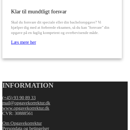
Klar til mundtligt forsvar
Skal du forsvare dit speciale eller din bacheloropgave? Vi
hjælper dig med at forberede eksamen, så du kan "forsvare" din
opgave på en faglig kompetent og overbevisende måde.
Læs mere her
INFORMATION
(+45) 93 90 89 33
mail@opgavekorrektur.dk
www.opgavekorrektur.dk
CVR: 30888561
Om Opgavekorrektur
Persondata og betingelser