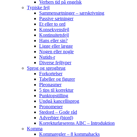
Verbers tid på engelsk
Typiske fejl
Sammensætninger – særskrivning
Passive sætninger
Et eller to ord
Konsekvensfejl
Kontinuitetsfejl
Hans eller sin?
Ligge eller lægge
Nogen eller nogle
Nutids-r
Diverse fejltyper
Sprog og sprogbrug
Forkortelser
Tabeller og figurer
Pleonasmer
5 tips til korrektur
Punktopstilling
Undgå kancellisprog
Pronomener
Stedord – Gode råd
Adverbier (biord)
Korrekturlæserens ABC – Introduktion
Komma
Kommaregler – 8 kommahacks