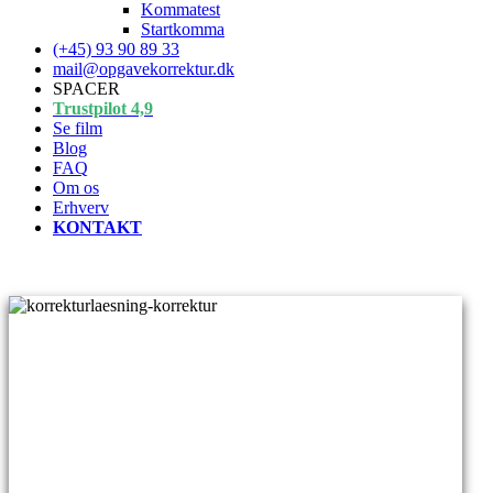
Kommatest
Startkomma
(+45) 93 90 89 33
mail@opgavekorrektur.dk
SPACER
Trustpilot 4,9
Se film
Blog
FAQ
Om os
Erhverv
KONTAKT