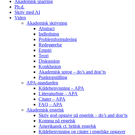
Akademisk sparring
Ph.d.
Skriv med AI
Viden
Akademisk skrivning
Abstract
Indledning
Problemformulering
Redegørelse
Empiri
Teori
Diskussion
Konklusion
Akademisk sprog – do’s and don’ts
Punktopstilling
APA-standarden
Kildehenvisning – APA
Litteraturliste – APA
Citater – APA
FAQ – APA
Akademisk engelsk
Skriv god opgave på engelsk – do’s and don’ts
Komma på engelsk
Amerikansk ct. britisk engelsk
Kildehenvisning og citater i engelske opgaver