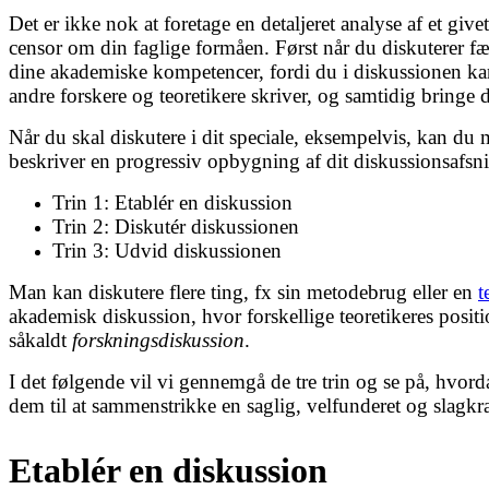
Det er ikke nok at foretage en detaljeret analyse af et gi
censor om din faglige formåen. Først når du diskuterer f
dine akademiske kompetencer, fordi du i diskussionen kan 
andre forskere og teoretikere skriver, og samtidig bringe 
Når du skal diskutere i dit speciale, eksempelvis, kan du 
beskriver en progressiv opbygning af dit diskussionsafsni
Trin 1: Etablér en diskussion
Trin 2: Diskutér diskussionen
Trin 3: Udvid diskussionen
Man kan diskutere flere ting, fx sin metodebrug eller en
t
akademisk diskussion, hvor forskellige teoretikeres posit
såkaldt
forskningsdiskussion
.
I det følgende vil vi gennemgå de tre trin og se på, h
dem til at sammenstrikke en saglig, velfunderet og slagkra
Etablér en diskussion