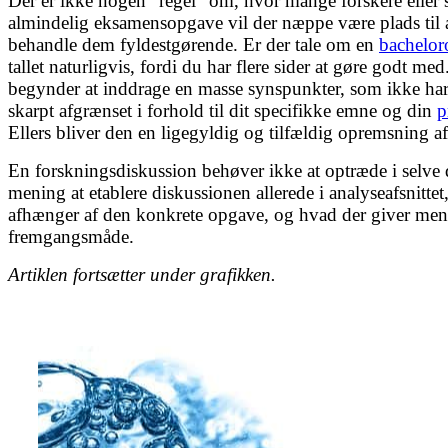
Der er ikke nogen ”regel” om, hvor mange forskere eller 
almindelig eksamensopgave vil der næppe være plads til at
behandle dem fyldestgørende. Er der tale om en
bachelo
tallet naturligvis, fordi du har flere sider at gøre godt med
begynder at inddrage en masse synspunkter, som ikke har
skarpt afgrænset i forhold til dit specifikke emne og din
p
Ellers bliver den en ligegyldig og tilfældig opremsning
En forskningsdiskussion behøver ikke at optræde i selve di
mening at etablere diskussionen allerede i analyseafsnitte
afhænger af den konkrete opgave, og hvad der giver meni
fremgangsmåde.
Artiklen fortsætter under grafikken.