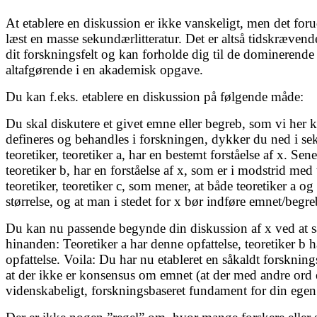
At etablere en diskussion er ikke vanskeligt, men det foru
læst en masse sekundærlitteratur. Det er altså tidskræven
dit forskningsfelt og kan forholde dig til de dominerende
altafgørende i en akademisk opgave.
Du kan f.eks. etablere en diskussion på følgende måde:
Du skal diskutere et givet emne eller begreb, som vi her k
defineres og behandles i forskningen, dykker du ned i sek
teoretiker, teoretiker a, har en bestemt forståelse af x. Se
teoretiker b, har en forståelse af x, som er i modstrid med 
teoretiker, teoretiker c, som mener, at både teoretiker a og 
størrelse, og at man i stedet for x bør indføre emnet/begre
Du kan nu passende begynde din diskussion af x ved at sæt
hinanden: Teoretiker a har denne opfattelse, teoretiker b h
opfattelse. Voila: Du har nu etableret en såkaldt forskni
at der ikke er konsensus om emnet (at der med andre ord er
videnskabeligt, forskningsbaseret fundament for din egen