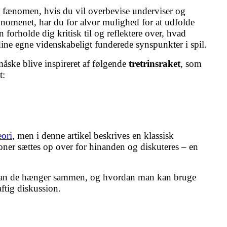
vet fænomen, hvis du vil overbevise underviser og
ænomenet, har du for alvor mulighed for at udfolde
forholde dig kritisk til og reflektere over, hvad
dine egne videnskabeligt funderede synspunkter i spil.
måske blive inspireret af følgende
tretrinsraket
, som
t:
eori
, men i denne artikel beskrives en klassisk
ioner sættes op over for hinanden og diskuteres – en
vordan de hænger sammen, og hvordan man kan bruge
ftig diskussion.