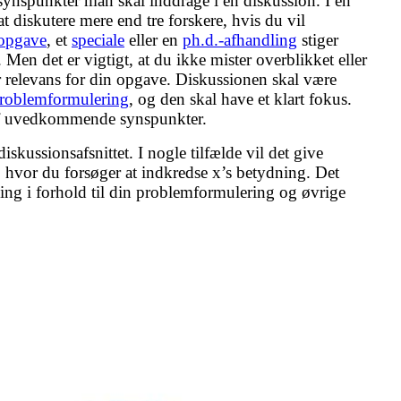
synspunkter man skal inddrage i en diskussion. I en
 diskutere mere end tre forskere, hvis du vil
ropgave
, et
speciale
eller en
ph.d.-afhandling
stiger
. Men det er vigtigt, at du ikke mister overblikket eller
 relevans for din opgave. Diskussionen skal være
roblemformulering
, og den skal have et klart fokus.
 af uvedkommende synspunkter.
skussionsafsnittet. I nogle tilfælde vil det give
t, hvor du forsøger at indkredse x’s betydning. Det
ng i forhold til din problemformulering og øvrige