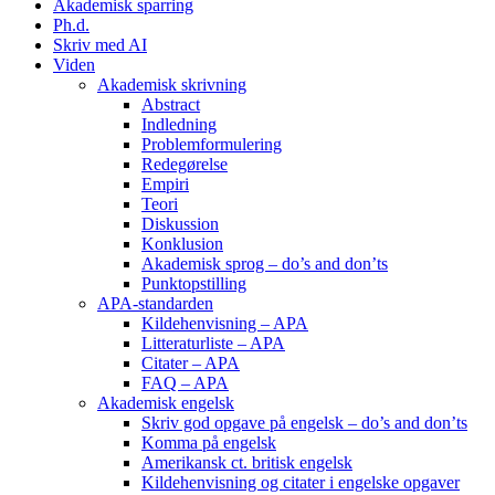
Akademisk sparring
Ph.d.
Skriv med AI
Viden
Akademisk skrivning
Abstract
Indledning
Problemformulering
Redegørelse
Empiri
Teori
Diskussion
Konklusion
Akademisk sprog – do’s and don’ts
Punktopstilling
APA-standarden
Kildehenvisning – APA
Litteraturliste – APA
Citater – APA
FAQ – APA
Akademisk engelsk
Skriv god opgave på engelsk – do’s and don’ts
Komma på engelsk
Amerikansk ct. britisk engelsk
Kildehenvisning og citater i engelske opgaver