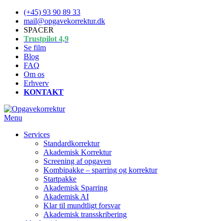
Spring
(+45) 93 90 89 33
til
mail@opgavekorrektur.dk
indhold
SPACER
Trustpilot 4,9
Se film
Blog
FAQ
Om os
Erhverv
KONTAKT
Menu
Services
Standardkorrektur
Akademisk Korrektur
Screening af opgaven
Kombipakke – sparring og korrektur
Startpakke
Akademisk Sparring
Akademisk AI
Klar til mundtligt forsvar
Akademisk transskribering