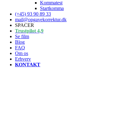
Kommatest
Startkomma
(+45) 93 90 89 33
mail@opgavekorrektur.dk
SPACER
Trustpilot 4,9
Se film
Blog
FAQ
Om os
Erhverv
KONTAKT
Diskussion – i akade
At diskutere i bachelorprojekter, specialer o