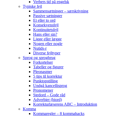
Verbers tid på engelsk
Typiske fejl
Sammensætninger – særskrivning
Passive sætninger
Et eller to ord
Konsekvensfejl
Kontinuitetsfejl
Hans eller sin?
Ligge eller lægge
Nogen eller nogle
Nutids-r
Diverse fejltyper
Sprog og sprogbrug
Forkortelser
Tabeller og figurer
Pleonasmer
5 tips til korrektur
Punktopstilling
Undgå kancellisprog
Pronomener
Stedord – Gode råd
Adverbier (biord)
Korrekturlæserens ABC – Introduktion
Komma
Kommaregler – 8 kommahacks