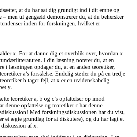
dsætter, at du har sat dig grundigt ind i dit emne og
de – men til gengæld demonstrerer du, at du behersker
 tendenser inden for forskningen, hvilket er
alder x. For at danne dig et overblik over, hvordan x
undærlitteraturen. I din læsning noterer du, at en
nere i læsningen opdager du, at en anden teoretiker,
teoretiker a’s forståelse. Endelig støder du på en tredje
teoretiker b tager fejl, at x er en uvidenskabelig
bet y.
te teoretiker a, b og c’s opfattelser op imod
ar denne opfattelse og teoretiker c har denne
ngsdiskussion! Med forskningsdiskussionen har du vist,
 et ægte grundlag for at diskutere), og du har lagt et
 diskussion af x.