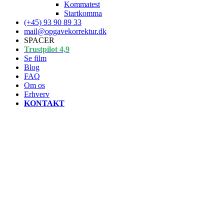
Kommatest
Startkomma
(+45) 93 90 89 33
mail@opgavekorrektur.dk
SPACER
Trustpilot 4,9
Se film
Blog
FAQ
Om os
Erhverv
KONTAKT