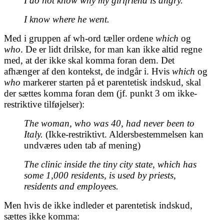
I do not know why my girlfriend is angry.
I know where he went.
Med i gruppen af wh-ord tæller ordene
which
og
who
. De er lidt drilske, for man kan ikke altid regne
med, at der ikke skal komma foran dem. Det
afhænger af den kontekst, de indgår i. Hvis
which
og
who
markerer starten på et parentetisk indskud, skal
der sættes komma foran dem (jf. punkt 3 om ikke-
restriktive tilføjelser):
The woman, who was 40, had never been to
Italy.
(Ikke-restriktivt. Aldersbestemmelsen kan
undværes uden tab af mening)
The clinic inside the tiny city state, which has
some 1,000 residents, is used by priests,
residents and employees.
Men hvis de ikke indleder et parentetisk indskud,
sættes ikke komma: