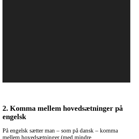
Læs mere
Læs mere
Læs mere
Læs mere
Læs mere
Læs mere
2. Komma mellem hovedsætninger på
engelsk
På engelsk sætter man – som på dansk – komma
mellem hovedsætninger (med mindre