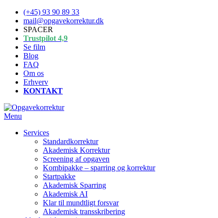
Spring
(+45) 93 90 89 33
til
mail@opgavekorrektur.dk
indhold
SPACER
Trustpilot 4,9
Se film
Blog
FAQ
Om os
Erhverv
KONTAKT
Menu
Services
Standardkorrektur
Akademisk Korrektur
Screening af opgaven
Kombipakke – sparring og korrektur
Startpakke
Akademisk Sparring
Akademisk AI
Klar til mundtligt forsvar
Akademisk transskribering