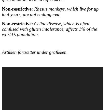
Non-restrictive:
Rhesus monkeys, which live for up
to 4 years, are not endangered.
Non-restrictive:
Celiac disease, which is often
confused with gluten intolerance, affects 1% of the
world’s population.
Artiklen fortsætter under grafikken.
Opgave-sparring
Korrektur speciale
Korrektur af bachelor
Korrektur af ph.d.
Transskribering