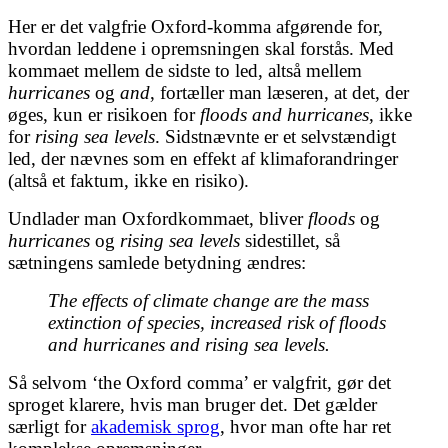
Her er det valgfrie Oxford-komma afgørende for,
hvordan leddene i opremsningen skal forstås. Med
kommaet mellem de sidste to led, altså mellem
hurricanes
og
and
, fortæller man læseren, at det, der
øges, kun er risikoen for
floods and hurricanes
, ikke
for
rising sea levels
. Sidstnævnte er et selvstændigt
led, der nævnes som en effekt af klimaforandringer
(altså et faktum, ikke en risiko).
Undlader man Oxfordkommaet, bliver
floods
og
hurricanes
og
rising sea levels
sidestillet, så
sætningens samlede betydning ændres:
The effects of climate change are the mass
extinction of species, increased risk of floods
and hurricanes and rising sea levels.
Så selvom ‘the Oxford comma’ er valgfrit, gør det
sproget klarere, hvis man bruger det. Det gælder
særligt for
akademisk sprog
, hvor man ofte har ret