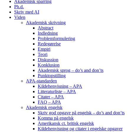
Akademisk sparring
Ph.d.
Skriv med AI
Viden
Akademisk skrivning
Abstract
Indledning
Problemformulering
Redegørelse
Empiri
Teori
Diskussion
Konklusion
Akademisk sprog – do’s and don’ts
Punktopstilling
APA-standarden
Kildehenvisning – APA
Litteraturliste – APA
Citater – APA
FAQ – APA
Akademisk engelsk
Skriv god opgave på engelsk – do’s and don’ts
Komma på engelsk
Amerikansk ct. britisk engelsk
Kildehenvisning og citater i engelske opgaver