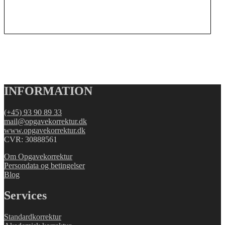
INFORMATION
(+45) 93 90 89 33
mail@opgavekorrektur.dk
www.opgavekorrektur.dk
CVR: 30888561
Om Opgavekorrektur
Persondata og betingelser
Blog
Services
Standardkorrektur