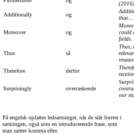
Furthermore
og
(2016
Additi
Additionally
og
that…
Moreov
Moreover
og
could 
fields.
Thus, 
Thus
så
releva
resear
Theref
Therefore
derfor
receive
Surpris
Surprisingly
overraskende
contra
our st
På engelsk opfattes ledsætninger, når de står forrest i
sætningen, også som en introducerende frase, som
man sætter komma efter.