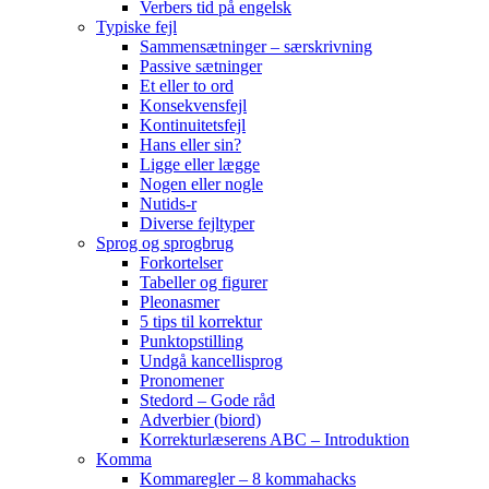
Verbers tid på engelsk
Typiske fejl
Sammensætninger – særskrivning
Passive sætninger
Et eller to ord
Konsekvensfejl
Kontinuitetsfejl
Hans eller sin?
Ligge eller lægge
Nogen eller nogle
Nutids-r
Diverse fejltyper
Sprog og sprogbrug
Forkortelser
Tabeller og figurer
Pleonasmer
5 tips til korrektur
Punktopstilling
Undgå kancellisprog
Pronomener
Stedord – Gode råd
Adverbier (biord)
Korrekturlæserens ABC – Introduktion
Komma
Kommaregler – 8 kommahacks