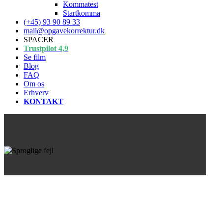
Kommatest
Startkomma
(+45) 93 90 89 33
mail@opgavekorrektur.dk
SPACER
Trustpilot 4,9
Se film
Blog
FAQ
Om os
Erhverv
KONTAKT