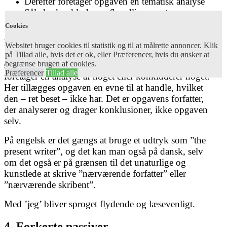
Derefter foretager opgaven en tematisk analyse
Således konkluderer afhandlingen, at …
Undersøgelsen demonstrerer, at …
Cookies
Det giver dog unægtelig lidt ”unaturlige”
Websitet bruger cookies til statistik og til at målrette annoncer. Klik
formuleringer, hvorfor ’jeg’ er klart at foretrække. Og
på Tillad alle, hvis det er ok, eller Præferencer, hvis du ønsker at
begrænse brugen af cookies.
strengt taget er det meningsløst at sige, at opgaven
Præferencer
Tillad alle
foretager en analyse af noget eller konkluderer noget.
Her tillægges opgaven en evne til at handle, hvilket
den – ret beset – ikke har. Det er opgavens forfatter,
der analyserer og drager konklusioner, ikke opgaven
selv.
På engelsk er det gængs at bruge et udtryk som ”the
present writer”, og det kan man også på dansk, selv
om det også er på grænsen til det unaturlige og
kunstlede at skrive ”nærværende forfatter” eller
”nærværende skribent”.
Med ’jeg’ bliver sproget flydende og læsevenligt.
4. Forkerte passiver