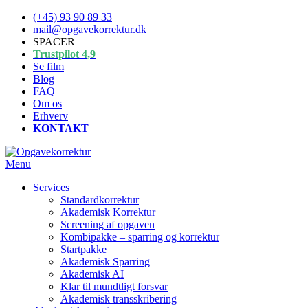
Spring
(+45) 93 90 89 33
til
mail@opgavekorrektur.dk
indhold
SPACER
Trustpilot 4,9
Se film
Blog
FAQ
Om os
Erhverv
KONTAKT
Menu
Services
Standardkorrektur
Akademisk Korrektur
Screening af opgaven
Kombipakke – sparring og korrektur
Startpakke
Akademisk Sparring
Akademisk AI
Klar til mundtligt forsvar
Akademisk transskribering