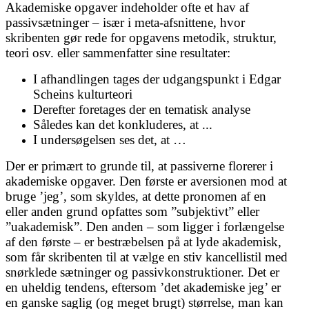
Akademiske opgaver indeholder ofte et hav af
passivsætninger – især i meta-afsnittene, hvor
skribenten gør rede for opgavens metodik, struktur,
teori osv. eller sammenfatter sine resultater:
I afhandlingen tages der udgangspunkt i Edgar
Scheins kulturteori
Derefter foretages der en tematisk analyse
Således kan det konkluderes, at ...
I undersøgelsen ses det, at …
Der er primært to grunde til, at passiverne florerer i
akademiske opgaver. Den første er aversionen mod at
bruge ’jeg’, som skyldes, at dette pronomen af en
eller anden grund opfattes som ”subjektivt” eller
”uakademisk”. Den anden – som ligger i forlængelse
af den første – er bestræbelsen på at lyde akademisk,
som får skribenten til at vælge en stiv kancellistil med
snørklede sætninger og passivkonstruktioner. Det er
en uheldig tendens, eftersom ’det akademiske jeg’ er
en ganske saglig (og meget brugt) størrelse, man kan