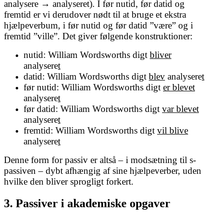
analysere → analyseret). I før nutid, før datid og
fremtid er vi derudover nødt til at bruge et ekstra
hjælpeverbum, i før nutid og før datid ”være” og i
fremtid ”ville”. Det giver følgende konstruktioner:
nutid: William Wordsworths digt
bliver
analysere
t
datid: William Wordsworths digt
blev
analysere
t
før nutid: William Wordsworths digt
er blevet
analysere
t
før datid: William Wordsworths digt
var blevet
analysere
t
fremtid: William Wordsworths digt
vil blive
analysere
t
Denne form for passiv er altså – i modsætning til s-
passiven – dybt afhængig af sine hjælpeverber, uden
hvilke den bliver sprogligt forkert.
3. Passiver i akademiske opgaver