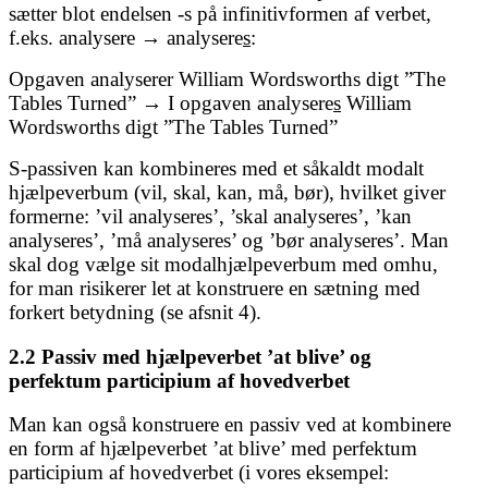
sætter blot endelsen -s på infinitivformen af verbet,
f.eks. analysere → analysere
s
:
Opgaven analyserer William Wordsworths digt ”The
Tables Turned” → I opgaven analysere
s
William
Wordsworths digt ”The Tables Turned”
S-passiven kan kombineres med et såkaldt modalt
hjælpeverbum (vil, skal, kan, må, bør), hvilket giver
formerne: ’vil analyseres’, ’skal analyseres’, ’kan
analyseres’, ’må analyseres’ og ’bør analyseres’. Man
skal dog vælge sit modalhjælpeverbum med omhu,
for man risikerer let at konstruere en sætning med
forkert betydning (se afsnit 4).
2.2 Passiv med hjælpeverbet ’at blive’ og
perfektum participium af hovedverbet
Man kan også konstruere en passiv ved at kombinere
en form af hjælpeverbet ’at blive’ med perfektum
participium af hovedverbet (i vores eksempel: