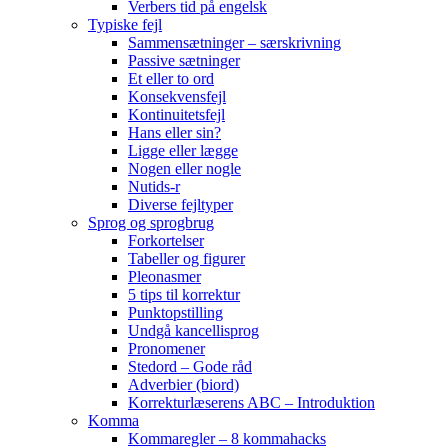
Verbers tid på engelsk
Typiske fejl
Sammensætninger – særskrivning
Passive sætninger
Et eller to ord
Konsekvensfejl
Kontinuitetsfejl
Hans eller sin?
Ligge eller lægge
Nogen eller nogle
Nutids-r
Diverse fejltyper
Sprog og sprogbrug
Forkortelser
Tabeller og figurer
Pleonasmer
5 tips til korrektur
Punktopstilling
Undgå kancellisprog
Pronomener
Stedord – Gode råd
Adverbier (biord)
Korrekturlæserens ABC – Introduktion
Komma
Kommaregler – 8 kommahacks