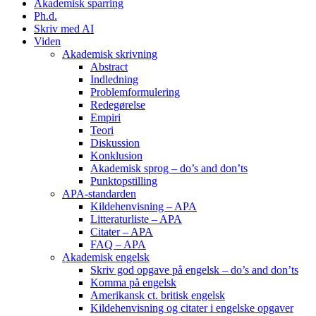
Akademisk sparring
Ph.d.
Skriv med AI
Viden
Akademisk skrivning
Abstract
Indledning
Problemformulering
Redegørelse
Empiri
Teori
Diskussion
Konklusion
Akademisk sprog – do’s and don’ts
Punktopstilling
APA-standarden
Kildehenvisning – APA
Litteraturliste – APA
Citater – APA
FAQ – APA
Akademisk engelsk
Skriv god opgave på engelsk – do’s and don’ts
Komma på engelsk
Amerikansk ct. britisk engelsk
Kildehenvisning og citater i engelske opgaver