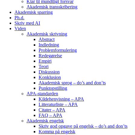
Klar til mundtligt forsvar
Akademisk transskribering
Akademisk sparring
Ph.d.
Skriv med AI
Viden
Akademisk skrivning
Abstract
Indledning
Problemformulering
Redegørelse
Empiri
Teori
Diskussion
Konklusion
Akademisk sprog – do’s and don’ts
Punktopstilling
APA-standarden
Kildehenvisning – APA
Litteraturliste – APA
Citater – APA
FAQ – APA
Akademisk engelsk
Skriv god opgave på engelsk – do’s and don’ts
Komma på engelsk