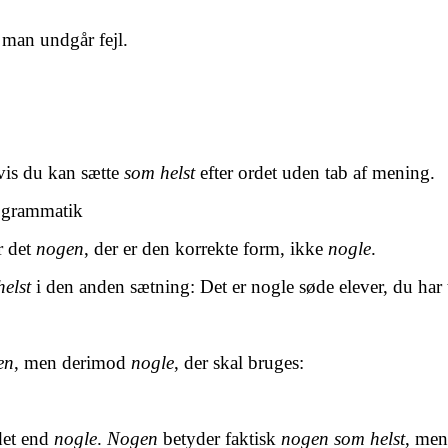
 man undgår fejl.
vis du kan sætte
som helst
efter ordet uden tab af mening.
e grammatik
r det
nogen
, der er den korrekte form, ikke
nogle
.
helst
i den anden sætning: Det er nogle søde elever, du har 
en
, men derimod
nogle
, der skal bruges:
det end
nogle
.
Nogen
betyder faktisk
nogen som helst
, me