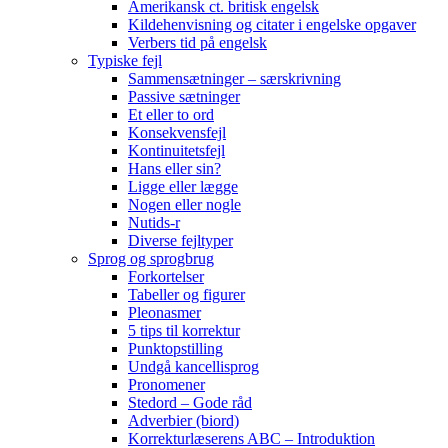
Amerikansk ct. britisk engelsk
Kildehenvisning og citater i engelske opgaver
Verbers tid på engelsk
Typiske fejl
Sammensætninger – særskrivning
Passive sætninger
Et eller to ord
Konsekvensfejl
Kontinuitetsfejl
Hans eller sin?
Ligge eller lægge
Nogen eller nogle
Nutids-r
Diverse fejltyper
Sprog og sprogbrug
Forkortelser
Tabeller og figurer
Pleonasmer
5 tips til korrektur
Punktopstilling
Undgå kancellisprog
Pronomener
Stedord – Gode råd
Adverbier (biord)
Korrekturlæserens ABC – Introduktion