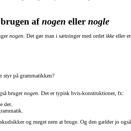
 brugen af
nogen
eller
nogle
uger
nogen
. Det gør man i sætninger med ordet
ikke
eller e
ar styr på grammatikken?
også bruger
nogen
. Det er typisk hvis-konstruktioner, fx:
e det.
 grammatik.
lt skudsikker og meget nem at bruge. Og den gælder jo og