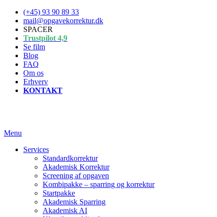
Spring
(+45) 93 90 89 33
til
mail@opgavekorrektur.dk
indhold
SPACER
Trustpilot 4,9
Se film
Blog
FAQ
Om os
Erhverv
KONTAKT
Menu
Services
Standardkorrektur
Akademisk Korrektur
Screening af opgaven
Kombipakke – sparring og korrektur
Startpakke
Akademisk Sparring
Akademisk AI