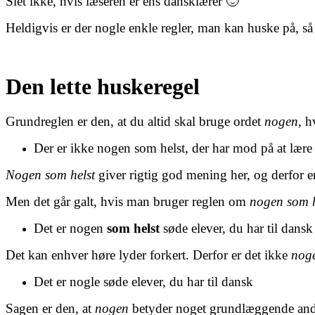
Slet ikke, hvis læseren er ens dansklærer 🙂
Heldigvis er der nogle enkle regler, man kan huske på, så
Den lette huskeregel
Grundreglen er den, at du altid skal bruge ordet
nogen
, h
Der er ikke nogen som helst, der har mod på at lær
Nogen som helst
giver rigtig god mening her, og derfor e
Men det går galt, hvis man bruger reglen om
nogen som
Det er nogen
som helst
søde elever, du har til dansk
Det kan enhver høre lyder forkert. Derfor er det ikke
nog
Det er nogle søde elever, du har til dansk
Sagen er den, at
nogen
betyder noget grundlæggende an