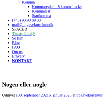
Komma
Kommaregler – 8 kommahacks
Kommatest
Startkomma
(+45) 93 90 89 33
mail@opgavekorrektur.dk
SPACER
Trustpilot 4,9
Se film
Blog
FAQ
Om os
Erhverv
KONTAKT
Nogen eller nogle
Udgivet i
30. september 2021
6. januar 2025
af
opgavekorrektur