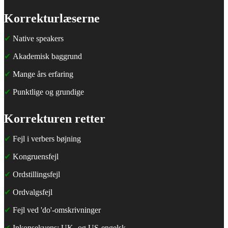
Korrekturlæserne
✔
Native speakers
✔
Akademisk baggrund
✔
Mange års erfaring
✔
Punktlige og grundige
Korrekturen retter
✔
Fejl i verbers bøjning
✔
Kongruensfejl
✔
Ordstillingsfejl
✔
Ordvalgsfejl
✔
Fejl ved 'do'-omskrivninger
✔
Inkonsekvens: UK- og US-engelsk