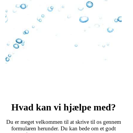
erfaring i akademisk korrektur.
akademisk korrekturlæsning.
opgave.
Læs mere
Læs mere
Læs mere
Læs mere
Læs mere
Hvad kan vi hjælpe med?
Du er meget velkommen til at skrive til os gennem
formularen herunder. Du kan bede om et godt