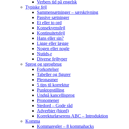
Verbers tid på engelsk
Typiske fejl
Sammensætninger – særskrivning
Passive sætninger
Et eller to ord
Konsekvensfejl
Kontinuitetsfejl
Hans eller sin?
Ligge eller lægge
Nogen eller nogle
Nutids-r
Diverse fejltyper
Sprog og sprogbrug
Forkortelser
Tabeller og figurer
Pleonasmer
5 tips til korrektur
Punktopstilling
Undgå kancellisprog
Pronomener
Stedord – Gode råd
Adverbier (biord)
Korrekturlæserens ABC – Introduktion
Komma
Kommaregler – 8 kommahacks