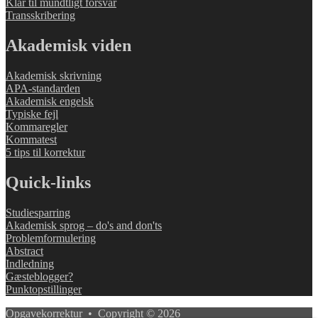
Klar til mundtligt forsvar
Transskribering
Akademisk viden
Akademisk skrivning
APA-standarden
Akademisk engelsk
Typiske fejl
Kommaregler
Kommatest
5 tips til korrektur
Quick-links
Studiesparring
Akademisk sprog – do's and don'ts
Problemformulering
Abstract
Indledning
Gæsteblogger?
Punktopstillinger
Opgavekorrektur • Copyright © 2026