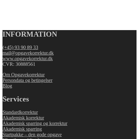
INFORMATION
(+45) 93 90 89 33
mail@opgavekorrektur.dk
www.opgavekorrektur.dk
CVR: 30888561
Om Opgavekorrektur
Persondata og betingelser
Blog
Services
Standardkorrektur
Akademisk korrektur
Akademisk sparring og korrektur
Akademisk sparring
Startpakke – den gode opgave