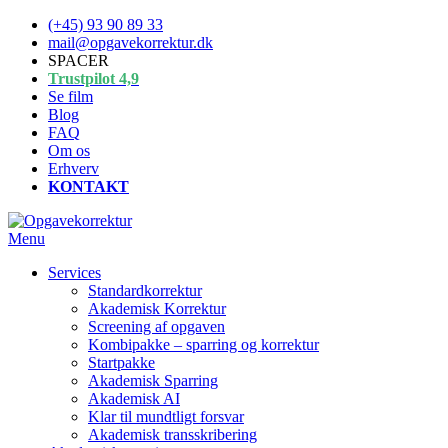
Spring
(+45) 93 90 89 33
til
mail@opgavekorrektur.dk
indhold
SPACER
Trustpilot 4,9
Se film
Blog
FAQ
Om os
Erhverv
KONTAKT
Menu
Services
Standardkorrektur
Akademisk Korrektur
Screening af opgaven
Kombipakke – sparring og korrektur
Startpakke
Akademisk Sparring
Akademisk AI
Klar til mundtligt forsvar
Akademisk transskribering