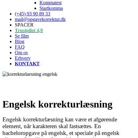
Kommatest
Startkomma
(+45) 93 90 89 33
mail@opgavekorrektur.dk
SPACER
Trustpilot 4,9
Se film
Blog
FAQ
Om os
Erhverv
KONTAKT
Engelsk korrekturlæsning
Engelsk korrekturlæsning kan være et afgørende
element, når karakteren skal fastsættes. En
bacheloropgave på engelsk, et speciale på engelsk