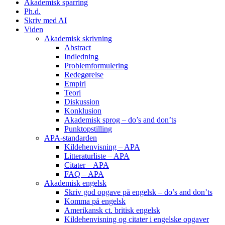
Akademisk sparring
Ph.d.
Skriv med AI
Viden
Akademisk skrivning
Abstract
Indledning
Problemformulering
Redegørelse
Empiri
Teori
Diskussion
Konklusion
Akademisk sprog – do’s and don’ts
Punktopstilling
APA-standarden
Kildehenvisning – APA
Litteraturliste – APA
Citater – APA
FAQ – APA
Akademisk engelsk
Skriv god opgave på engelsk – do’s and don’ts
Komma på engelsk
Amerikansk ct. britisk engelsk
Kildehenvisning og citater i engelske opgaver