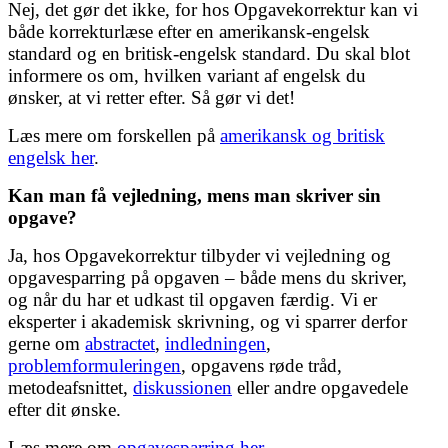
Nej, det gør det ikke, for hos Opgavekorrektur kan vi
både korrekturlæse efter en amerikansk-engelsk
standard og en britisk-engelsk standard. Du skal blot
informere os om, hvilken variant af engelsk du
ønsker, at vi retter efter. Så gør vi det!
Læs mere om forskellen på
amerikansk og britisk
engelsk her
.
Kan man få vejledning, mens man skriver sin
opgave?
Ja, hos Opgavekorrektur tilbyder vi vejledning og
opgavesparring på opgaven – både mens du skriver,
og når du har et udkast til opgaven færdig. Vi er
eksperter i akademisk skrivning, og vi sparrer derfor
gerne om
abstractet
,
indledningen
,
problemformuleringen
, opgavens røde tråd,
metodeafsnittet,
diskussionen
eller andre opgavedele
efter dit ønske.
Læs mere om
opgavesparring her
.