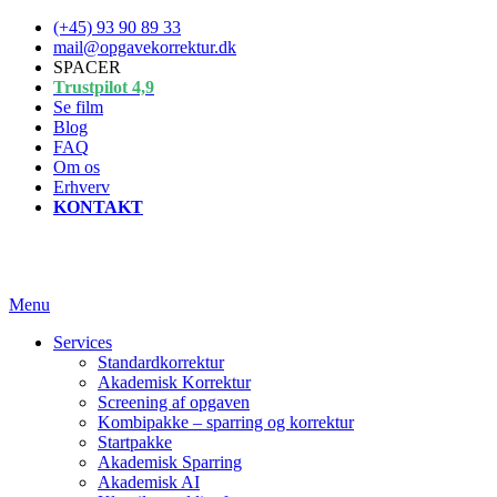
Spring
(+45) 93 90 89 33
til
mail@opgavekorrektur.dk
indhold
SPACER
Trustpilot 4,9
Se film
Blog
FAQ
Om os
Erhverv
KONTAKT
Menu
Services
Standardkorrektur
Akademisk Korrektur
Screening af opgaven
Kombipakke – sparring og korrektur
Startpakke
Akademisk Sparring
Akademisk AI