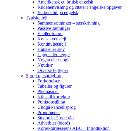
Amerikansk ct. britisk engelsk
Kildehenvisning og citater i engelske opgaver
Verbers tid på engelsk
Typiske fejl
Sammensætninger – særskrivning
Passive sætninger
Et eller to ord
Konsekvensfejl
Kontinuitetsfejl
Hans eller sin?
Ligge eller lægge
Nogen eller nogle
Nutids-r
Diverse fejltyper
Sprog og sprogbrug
Forkortelser
Tabeller og figurer
Pleonasmer
5 tips til korrektur
Punktopstilling
Undgå kancellisprog
Pronomener
Stedord – Gode råd
Adverbier (biord)
Korrekturlæserens ABC – Introduktion