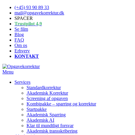
Spring
(+45) 93 90 89 33
til
mail@opgavekorrektur.dk
indhold
SPACER
Trustpilot 4,9
Se film
Blog
FAQ
Om os
Erhverv
KONTAKT
Menu
Services
Standardkorrektur
Akademisk Korrektur
Screening af opgaven
Kombipakke – sparring og korrektur
Startpakke
Akademisk Sparring
Akademisk AI
Klar til mundtligt forsvar
Akademisk transskribering