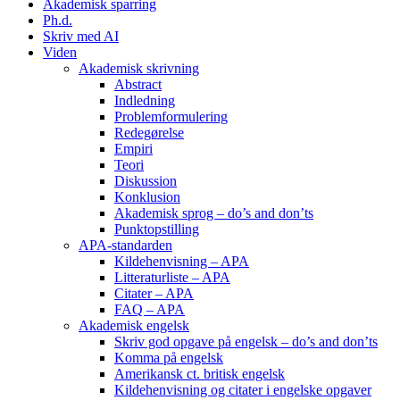
Akademisk sparring
Ph.d.
Skriv med AI
Viden
Akademisk skrivning
Abstract
Indledning
Problemformulering
Redegørelse
Empiri
Teori
Diskussion
Konklusion
Akademisk sprog – do’s and don’ts
Punktopstilling
APA-standarden
Kildehenvisning – APA
Litteraturliste – APA
Citater – APA
FAQ – APA
Akademisk engelsk
Skriv god opgave på engelsk – do’s and don’ts
Komma på engelsk
Amerikansk ct. britisk engelsk
Kildehenvisning og citater i engelske opgaver