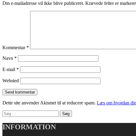
Din e-mailadresse vil ikke blive publiceret.
Krævede felter er marker
Kommentar
*
Navn
*
E-mail
*
Websted
Dette site anvender Akismet til at reducere spam.
Læs om hvordan din
Søg
efter:
INFORMATION