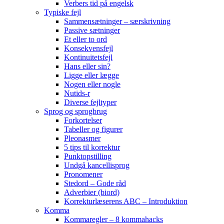
Verbers tid på engelsk
Typiske fejl
Sammensætninger – særskrivning
Passive sætninger
Et eller to ord
Konsekvensfejl
Kontinuitetsfejl
Hans eller sin?
Ligge eller lægge
Nogen eller nogle
Nutids-r
Diverse fejltyper
Sprog og sprogbrug
Forkortelser
Tabeller og figurer
Pleonasmer
5 tips til korrektur
Punktopstilling
Undgå kancellisprog
Pronomener
Stedord – Gode råd
Adverbier (biord)
Korrekturlæserens ABC – Introduktion
Komma
Kommaregler – 8 kommahacks