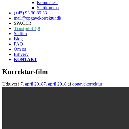
Kommatest
Startkomma
(+45) 93 90 89 33
mail@opgavekorrektur.dk
SPACER
Trustpilot 4,9
Se film
Blog
FAQ
Om os
Erhverv
KONTAKT
Korrektur-film
Udgivet i
7. april 2018
7. april 2018
af
opgavekorrektur