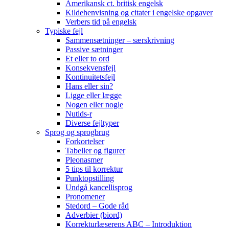
Amerikansk ct. britisk engelsk
Kildehenvisning og citater i engelske opgaver
Verbers tid på engelsk
Typiske fejl
Sammensætninger – særskrivning
Passive sætninger
Et eller to ord
Konsekvensfejl
Kontinuitetsfejl
Hans eller sin?
Ligge eller lægge
Nogen eller nogle
Nutids-r
Diverse fejltyper
Sprog og sprogbrug
Forkortelser
Tabeller og figurer
Pleonasmer
5 tips til korrektur
Punktopstilling
Undgå kancellisprog
Pronomener
Stedord – Gode råd
Adverbier (biord)
Korrekturlæserens ABC – Introduktion