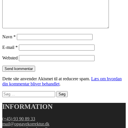
Navn
*
E-mail
*
Websted
Dette site anvender Akismet til at reducere spam.
Læs om hvordan
din kommentar bliver behandlet
.
Søg
efter:
INFORMATION
(+45) 93 90 89 33
mail@opgavekorrektur.dk