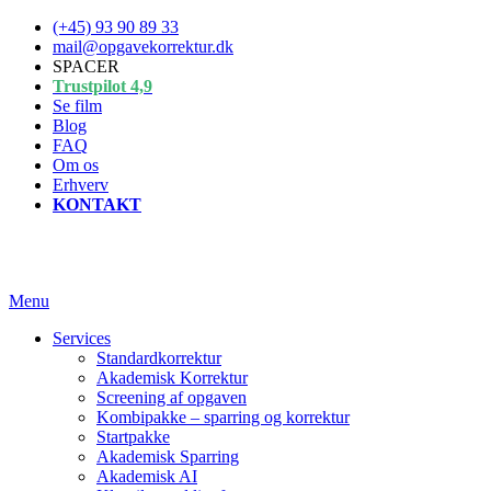
Spring
(+45) 93 90 89 33
til
mail@opgavekorrektur.dk
indhold
SPACER
Trustpilot 4,9
Se film
Blog
FAQ
Om os
Erhverv
KONTAKT
Menu
Services
Standardkorrektur
Akademisk Korrektur
Screening af opgaven
Kombipakke – sparring og korrektur
Startpakke
Akademisk Sparring
Akademisk AI