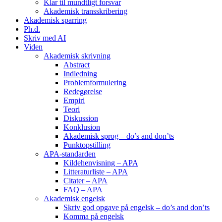
Klar til mundtligt forsvar
Akademisk transskribering
Akademisk sparring
Ph.d.
Skriv med AI
Viden
Akademisk skrivning
Abstract
Indledning
Problemformulering
Redegørelse
Empiri
Teori
Diskussion
Konklusion
Akademisk sprog – do’s and don’ts
Punktopstilling
APA-standarden
Kildehenvisning – APA
Litteraturliste – APA
Citater – APA
FAQ – APA
Akademisk engelsk
Skriv god opgave på engelsk – do’s and don’ts
Komma på engelsk