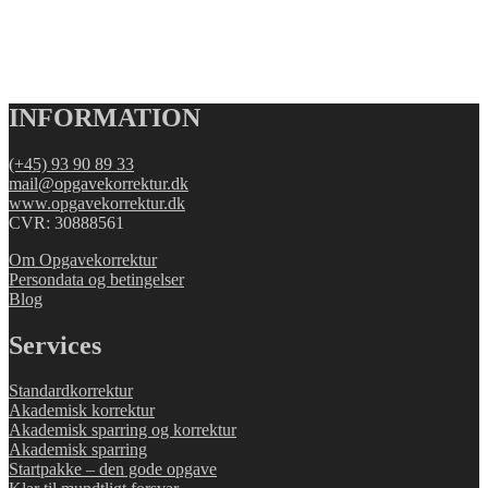
INFORMATION
(+45) 93 90 89 33
mail@opgavekorrektur.dk
www.opgavekorrektur.dk
CVR: 30888561
Om Opgavekorrektur
Persondata og betingelser
Blog
Services
Standardkorrektur
Akademisk korrektur
Akademisk sparring og korrektur
Akademisk sparring
Startpakke – den gode opgave