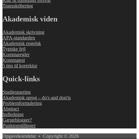
Klar til mundtligt forsvar
Transskribering
Akademisk viden
Akademisk skrivning
APA-standarden
Akademisk engelsk
Typiske fejl
Kommaregler
Kommatest
5 tips til korrektur
Quick-links
Studiesparring
Akademisk sprog – do's and don'ts
Problemformulering
Abstract
Indledning
Gæsteblogger?
Punktopstillinger
Opgavekorrektur • Copyright © 2026