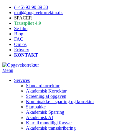
Spring
(+45) 93 90 89 33
til
mail@opgavekorrektur.dk
indhold
SPACER
Trustpilot 4,9
Se film
Blog
FAQ
Om os
Erhverv
KONTAKT
Menu
Services
Standardkorrektur
Akademisk Korrektur
Screening af opgaven
Kombipakke – sparring og korrektur
Startpakke
Akademisk Sparring
Akademisk AI
Klar til mundtligt forsvar
Akademisk transskribering