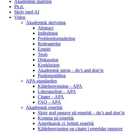
Akademisk sparring
Ph.d.
Skriv med AI
Viden
Akademisk skrivning
Abstract
Indledning
Problemformulering
Redegørelse
Empiri
Teori
Diskussion
Konklusion
Akademisk sprog – do’s and don’ts
Punktopstilling
APA-standarden
Kildehenvisning – APA
Litteraturliste – APA
Citater – APA
FAQ – APA
Akademisk engelsk
Skriv god opgave på engelsk – do’s and don’ts
Komma på engelsk
Amerikansk ct. britisk engelsk
Kildehenvisning og citater i engelske opgaver