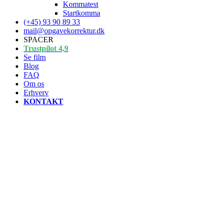
Kommatest
Startkomma
(+45) 93 90 89 33
mail@opgavekorrektur.dk
SPACER
Trustpilot 4,9
Se film
Blog
FAQ
Om os
Erhverv
KONTAKT