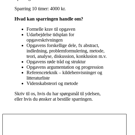
Sparring 10 timer: 4000 kr.
Hvad kan sparringen handle om?
Formelle krav til opgaven
Udarbejdelse tidsplan for
opgaveskrivningen
Opgavens forskellige dele, fx abstract,
indledning, problemformulering, metode,
teori, analyse, diskussion, konklusion m.v.
Opgavens røde tråd og struktur
Opgavens argumentation og progression
Referenceteknik – kildehenvisninger og
litteraturliste
Videnskabsteori og metode
Skriv til os, hvis du har spørgsmål til ydelsen,
eller hvis du ønsker at bestille sparringen.
Gustav Gade
Jonas Kupper
Simone Counsell
jfnielsen
Sabine Mørch
Peter Heyn
Marie Sundby
Helle Aarø
Gülizar
Jeppe Foli Mix
Mikkel Dam
Stine
Nana Træde
Dennis Stammer
Nanna R
Mads
Samuel S.
Lærke Rønn
AN
Nann2411
Helin Ali
Flemming Pedersen
Tobias
Christoffer