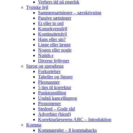
Verbers tid på engelsk
Typiske fejl
Sammensætninger – særskrivning
Passive sætninger
Et eller to ord
Konsekvensfejl
Kontinuitetsfejl
Hans eller sin?
Ligge eller lægge
Nogen eller nogle
Nutids-r
Diverse fejltyper
Sprog og sprogbrug
Forkortelser
Tabeller og figurer
Pleonasmer
5 tips til korrektur
Punktopstilling
Undgå kancellisprog
Pronomener
Stedord – Gode råd
Adverbier (biord)
Korrekturlæserens ABC – Introduktion
Komma
Kommaregler – 8 kommahacks