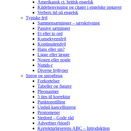
Amerikansk ct. britisk engelsk
Kildehenvisning og citater i engelske opgaver
Verbers tid på engelsk
Typiske fejl
Sammensætninger – særskrivning
Passive sætninger
Et eller to ord
Konsekvensfejl
Kontinuitetsfejl
Hans eller sin?
Ligge eller lægge
Nogen eller nogle
Nutids-r
Diverse fejltyper
Sprog og sprogbrug
Forkortelser
Tabeller og figurer
Pleonasmer
5 tips til korrektur
Punktopstilling
Undgå kancellisprog
Pronomener
Stedord – Gode råd
Adverbier (biord)
Korrekturlæserens ABC – Introduktion