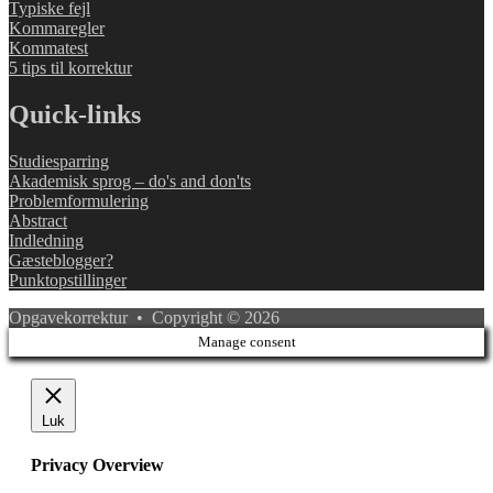
Typiske fejl
Kommaregler
Kommatest
5 tips til korrektur
Quick-links
Studiesparring
Akademisk sprog – do's and don'ts
Problemformulering
Abstract
Indledning
Gæsteblogger?
Punktopstillinger
Opgavekorrektur • Copyright © 2026
Manage consent
Luk
Privacy Overview