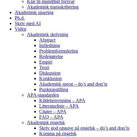
Klar til mundtligt forsvar
Akademisk transskribering
Akademisk sparring
Ph.d.
Skriv med AI
Viden
Akademisk skrivning
Abstract
Indledning
Problemformulering
Redegørelse
Empiri
Teori
Diskussion
Konklusion
Akademisk sprog – do’s and don’ts
Punktopstilling
APA-standarden
Kildehenvisning – APA
Litteraturliste – APA
Citater – APA
FAQ – APA
Akademisk engelsk
Skriv god opgave på engelsk – do’s and don’ts
Komma på engelsk