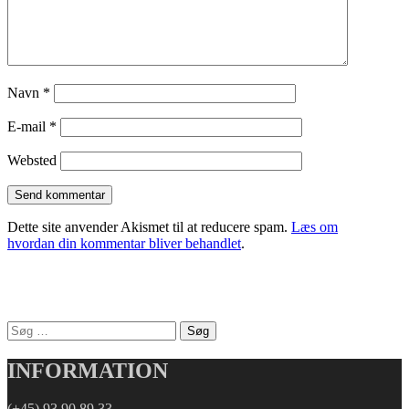
Navn
*
E-mail
*
Websted
Dette site anvender Akismet til at reducere spam.
Læs om
hvordan din kommentar bliver behandlet
.
Søg
efter:
INFORMATION
(+45) 93 90 89 33