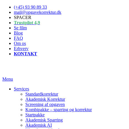
Spring
(+45) 93 90 89 33
til
mail@opgavekorrektur.dk
indhold
SPACER
Trustpilot 4,9
Se film
Blog
FAQ
Om os
Erhverv
KONTAKT
Menu
Services
Standardkorrektur
Akademisk Korrektur
Screening af opgaven
Kombipakke – sparring og korrektur
Startpakke
Akademisk Sparring
Akademisk AI