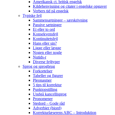
Amerikansk ct. britisk engelsk
Kildehenvisning og citater i engelske opgaver
Verbers tid på engelsk
Typiske fejl
Sammensætninger – særskrivning
Passive sætninger
Et eller to ord
Konsekvensfejl
Kontinuitetsfejl
Hans eller sin?
Ligge eller lægge
Nogen eller nogle
Nutids-r
Diverse fejltyper
Sprog og sprogbrug
Forkortelser
Tabeller og figurer
Pleonasmer
5 tips til korrektur
Punktopstilling
Undgå kancellisprog
Pronomener
Stedord – Gode råd
Adverbier (biord)
Korrekturlæserens ABC – Introduktion