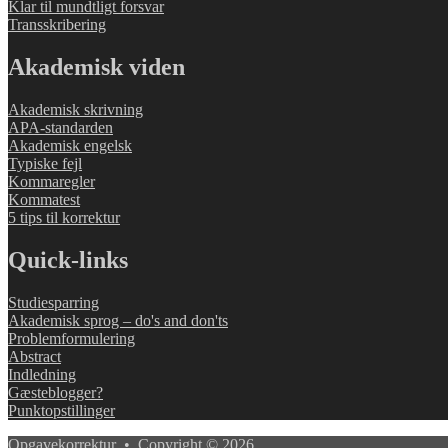
Klar til mundtligt forsvar
Transskribering
Akademisk viden
Akademisk skrivning
APA-standarden
Akademisk engelsk
Typiske fejl
Kommaregler
Kommatest
5 tips til korrektur
Quick-links
Studiesparring
Akademisk sprog – do's and don'ts
Problemformulering
Abstract
Indledning
Gæsteblogger?
Punktopstillinger
Opgavekorrektur • Copyright © 2026