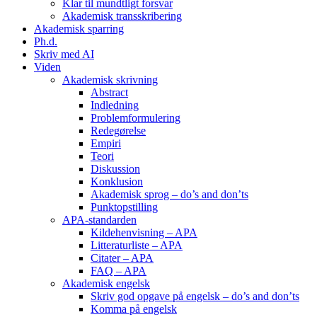
Klar til mundtligt forsvar
Akademisk transskribering
Akademisk sparring
Ph.d.
Skriv med AI
Viden
Akademisk skrivning
Abstract
Indledning
Problemformulering
Redegørelse
Empiri
Teori
Diskussion
Konklusion
Akademisk sprog – do’s and don’ts
Punktopstilling
APA-standarden
Kildehenvisning – APA
Litteraturliste – APA
Citater – APA
FAQ – APA
Akademisk engelsk
Skriv god opgave på engelsk – do’s and don’ts
Komma på engelsk