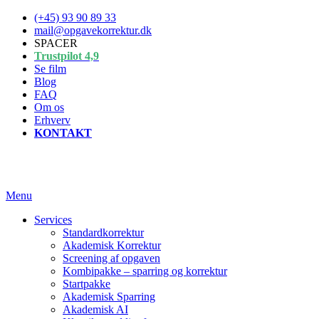
Spring
(+45) 93 90 89 33
til
mail@opgavekorrektur.dk
indhold
SPACER
Trustpilot 4,9
Se film
Blog
FAQ
Om os
Erhverv
KONTAKT
Menu
Services
Standardkorrektur
Akademisk Korrektur
Screening af opgaven
Kombipakke – sparring og korrektur
Startpakke
Akademisk Sparring
Akademisk AI