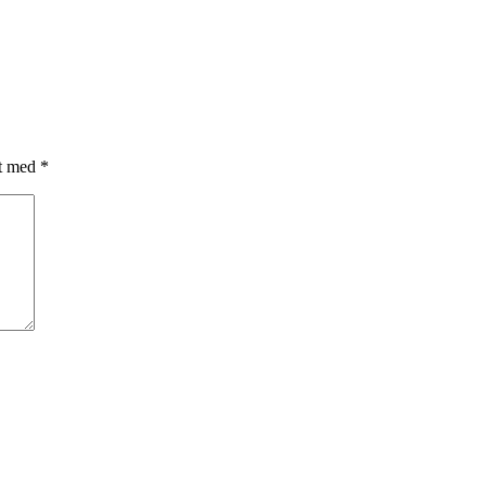
et med
*