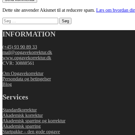
Dette site anvender Akismet til at reducere spam.
Læs om hvordan din
Søg
efter:
INFORMATION
(+45) 93 90 89 33
mail@opgavekorrektur.dk
www.opgavekorrektur.dk
CVR: 30888561
Om Opgavekorrektur
Persondata og betingelser
Blog
Services
Standardkorrektur
Akademisk korrektur
Akademisk sparring og korrektur
Akademisk sparring
Startpakke – den gode opgave