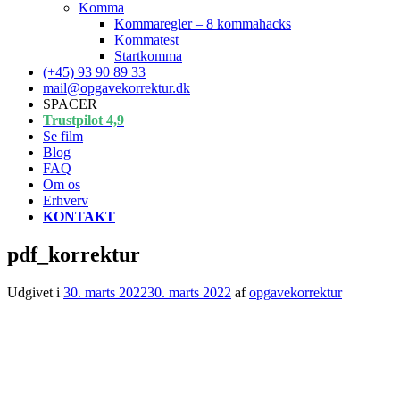
Komma
Kommaregler – 8 kommahacks
Kommatest
Startkomma
(+45) 93 90 89 33
mail@opgavekorrektur.dk
SPACER
Trustpilot 4,9
Se film
Blog
FAQ
Om os
Erhverv
KONTAKT
pdf_korrektur
Udgivet i
30. marts 2022
30. marts 2022
af
opgavekorrektur