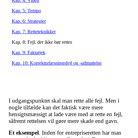
Kap. 4: Viden
Kap. 5: Tempo
Kap. 6: Strategier
Kap. 7: Retteteknikker
Kap. 8: Fejl, der ikke bør rettes
Kap. 9: Faktatjek
Kap. 10: Korrekturlæsningsfejl og -
udmattelse
I udgangspunktet skal man rette alle fejl. Men i
nogle tilfælde kan det faktisk være mere
hensigtsmæssigt at lade være med at rette en fejl,
såfremt rettelsen vil gøre mere skade end gavn.
Et eksempel
. Inden for entrepriseretten har man