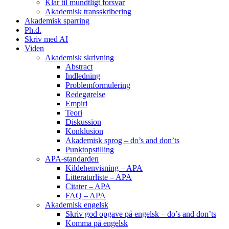
Klar til mundtligt forsvar
Akademisk transskribering
Akademisk sparring
Ph.d.
Skriv med AI
Viden
Akademisk skrivning
Abstract
Indledning
Problemformulering
Redegørelse
Empiri
Teori
Diskussion
Konklusion
Akademisk sprog – do’s and don’ts
Punktopstilling
APA-standarden
Kildehenvisning – APA
Litteraturliste – APA
Citater – APA
FAQ – APA
Akademisk engelsk
Skriv god opgave på engelsk – do’s and don’ts
Komma på engelsk