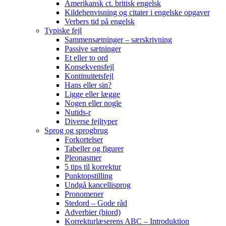
Amerikansk ct. britisk engelsk
Kildehenvisning og citater i engelske opgaver
Verbers tid på engelsk
Typiske fejl
Sammensætninger – særskrivning
Passive sætninger
Et eller to ord
Konsekvensfejl
Kontinuitetsfejl
Hans eller sin?
Ligge eller lægge
Nogen eller nogle
Nutids-r
Diverse fejltyper
Sprog og sprogbrug
Forkortelser
Tabeller og figurer
Pleonasmer
5 tips til korrektur
Punktopstilling
Undgå kancellisprog
Pronomener
Stedord – Gode råd
Adverbier (biord)
Korrekturlæserens ABC – Introduktion