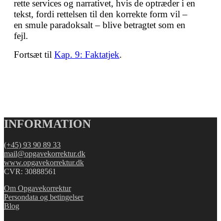
rette services og narrativet, hvis de optræder i en
tekst, fordi rettelsen til den korrekte form vil –
en smule paradoksalt – blive betragtet som en
fejl.
Fortsæt til
Kap. 9: Faktatjek
.
INFORMATION
(+45) 93 90 89 33
mail@opgavekorrektur.dk
www.opgavekorrektur.dk
CVR: 30888561
Om Opgavekorrektur
Persondata og betingelser
Blog