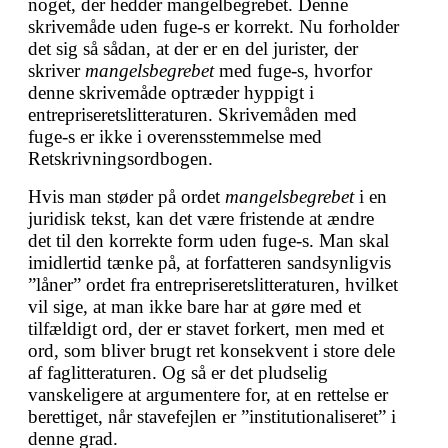
noget, der hedder mangelbegrebet. Denne
skrivemåde uden fuge-s er korrekt. Nu forholder
det sig så sådan, at der er en del jurister, der
skriver
mangelsbegrebet
med fuge-s, hvorfor
denne skrivemåde optræder hyppigt i
entrepriseretslitteraturen. Skrivemåden med
fuge-s er ikke i overensstemmelse med
Retskrivningsordbogen.
Hvis man støder på ordet
mangelsbegrebet
i en
juridisk tekst, kan det være fristende at ændre
det til den korrekte form uden fuge-s. Man skal
imidlertid tænke på, at forfatteren sandsynligvis
”låner” ordet fra entrepriseretslitteraturen, hvilket
vil sige, at man ikke bare har at gøre med et
tilfældigt ord, der er stavet forkert, men med et
ord, som bliver brugt ret konsekvent i store dele
af faglitteraturen. Og så er det pludselig
vanskeligere at argumentere for, at en rettelse er
berettiget, når stavefejlen er ”institutionaliseret” i
denne grad.