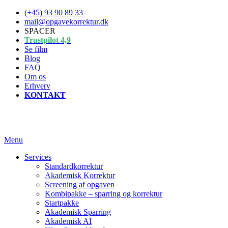
Spring
(+45) 93 90 89 33
til
mail@opgavekorrektur.dk
indhold
SPACER
Trustpilot 4,9
Se film
Blog
FAQ
Om os
Erhverv
KONTAKT
Menu
Services
Standardkorrektur
Akademisk Korrektur
Screening af opgaven
Kombipakke – sparring og korrektur
Startpakke
Akademisk Sparring
Akademisk AI