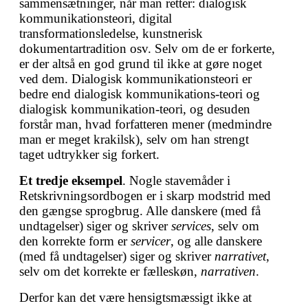
sammensætninger, når man retter: dialogisk
kommunikationsteori, digital
transformationsledelse, kunstnerisk
dokumentartradition osv. Selv om de er forkerte,
er der altså en god grund til ikke at gøre noget
ved dem. Dialogisk kommunikationsteori er
bedre end dialogisk kommunikations-teori og
dialogisk kommunikation-teori, og desuden
forstår man, hvad forfatteren mener (medmindre
man er meget krakilsk), selv om han strengt
taget udtrykker sig forkert.
Et tredje eksempel
. Nogle stavemåder i
Retskrivningsordbogen er i skarp modstrid med
den gængse sprogbrug. Alle danskere (med få
undtagelser) siger og skriver
services
, selv om
den korrekte form er
servicer
, og alle danskere
(med få undtagelser) siger og skriver
narrativet
,
selv om det korrekte er fælleskøn,
narrativen
.
Derfor kan det være hensigtsmæssigt ikke at