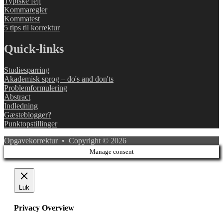
Typiske fejl
Kommaregler
Kommatest
5 tips til korrektur
Quick-links
Studiesparring
Akademisk sprog – do's and don'ts
Problemformulering
Abstract
Indledning
Gæsteblogger?
Punktopstillinger
Opgavekorrektur • Copyright © 2026
Manage consent
Luk
Privacy Overview