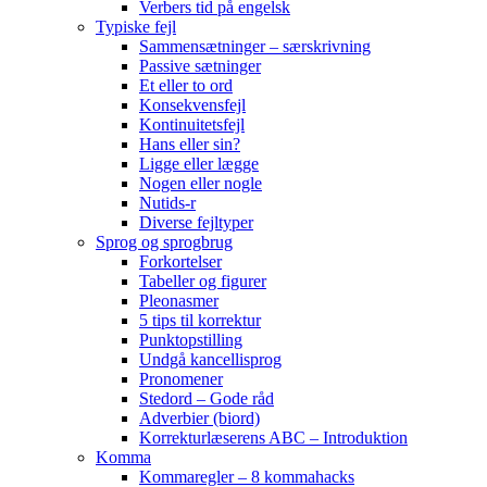
Verbers tid på engelsk
Typiske fejl
Sammensætninger – særskrivning
Passive sætninger
Et eller to ord
Konsekvensfejl
Kontinuitetsfejl
Hans eller sin?
Ligge eller lægge
Nogen eller nogle
Nutids-r
Diverse fejltyper
Sprog og sprogbrug
Forkortelser
Tabeller og figurer
Pleonasmer
5 tips til korrektur
Punktopstilling
Undgå kancellisprog
Pronomener
Stedord – Gode råd
Adverbier (biord)
Korrekturlæserens ABC – Introduktion
Komma
Kommaregler – 8 kommahacks