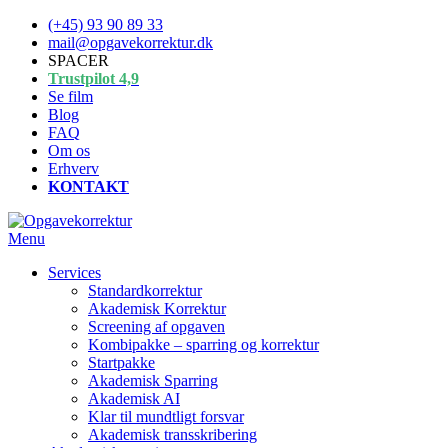
Spring
(+45) 93 90 89 33
til
mail@opgavekorrektur.dk
indhold
SPACER
Trustpilot 4,9
Se film
Blog
FAQ
Om os
Erhverv
KONTAKT
Menu
Services
Standardkorrektur
Akademisk Korrektur
Screening af opgaven
Kombipakke – sparring og korrektur
Startpakke
Akademisk Sparring
Akademisk AI
Klar til mundtligt forsvar
Akademisk transskribering