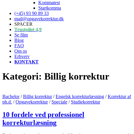
Kommatest
Startkomma
(+45) 93 90 89 33
mail@opgavekorrektur.dk
SPACER
Trustpilot 4,9
Se film
Blog
FAQ
Om os
Erhverv
KONTAKT
Kategori:
Billig korrektur
Bachelor
/
Billig korrektur
/
Engelsk korrekturlæsning
/
Korrektur af
ph.d.
/
Opgavekorrektur
/
Speciale
/
Studiekorrektur
10 fordele ved professionel
korrekturlæsning