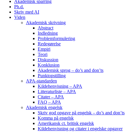
Akademisk sparring
Ph.d.
Skriv med AI
Viden
Akademisk skrivning
Abstract
Indledning
Problemformulering
Redegørelse
Empiri
Teori
Diskussion
Konklusion
Akademisk sprog – do’s and don’ts
Punktopstilling
APA-standarden
Kildehenvisning – APA
Litteraturliste – APA
Citater – APA
FAQ – APA
Akademisk engelsk
Skriv god opgave på engelsk – do’s and don’ts
Komma på engelsk
Amerikansk ct. britisk engelsk
Kildehenvisning og citater i engelske opgaver