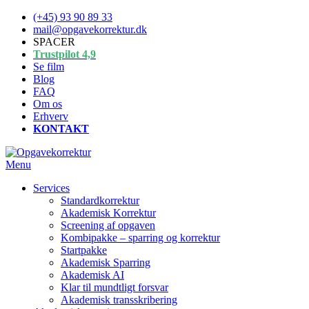
Spring
(+45) 93 90 89 33
til
mail@opgavekorrektur.dk
indhold
SPACER
Trustpilot 4,9
Se film
Blog
FAQ
Om os
Erhverv
KONTAKT
Menu
Services
Standardkorrektur
Akademisk Korrektur
Screening af opgaven
Kombipakke – sparring og korrektur
Startpakke
Akademisk Sparring
Akademisk AI
Klar til mundtligt forsvar
Akademisk transskribering