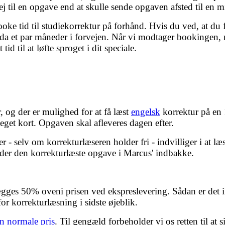
 nej til en opgave end at skulle sende opgaven afsted til en 
ooke tid til studiekorrektur på forhånd. Hvis du ved, at du 
a et par måneder i forvejen. Når vi modtager bookingen, re
 til at løfte sproget i dit speciale.
, og der er mulighed for at få læst
engelsk
korrektur på en 
eget kort. Opgaven skal afleveres dagen efter.
 - selv om korrekturlæseren holder fri - indvilliger i at 
nder den korrekturlæste opgave i Marcus' indbakke.
lægges 50% oveni prisen ved ekspreslevering. Sådan er det 
for korrekturlæsning i sidste øjeblik.
n normale pris
. Til gengæld forbeholder vi os retten til at s