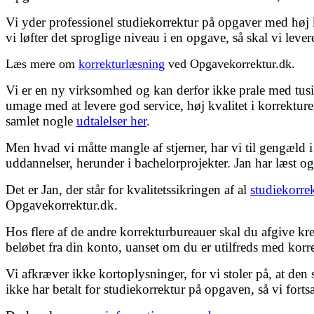
Vi yder professionel studiekorrektur på opgaver med høj 
vi løfter det sproglige niveau i en opgave, så skal vi lever
Læs mere om
korrekturlæsning
ved Opgavekorrektur.dk.
Vi er en ny virksomhed og kan derfor ikke prale med tusin
umage med at levere god service, høj kvalitet i korrekture
samlet nogle
udtalelser her
.
Men hvad vi måtte mangle af stjerner, har vi til gengæld i
uddannelser, herunder i bachelorprojekter. Jan har læst o
Det er Jan, der står for kvalitetssikringen af al
studiekorre
Opgavekorrektur.dk.
Hos flere af de andre korrekturbureauer skal du afgive k
beløbet fra din konto, uanset om du er utilfreds med kor
Vi afkræver ikke kortoplysninger, for vi stoler på, at den
ikke har betalt for studiekorrektur på opgaven, så vi fort