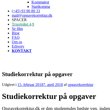
Kommatest
Startkomma
(+45) 93 90 89 33
mail@opgavekorrektur.dk
SPACER
Trustpilot 4,9
Se film
Blog
FAQ
Om os
Erhverv
KONTAKT
Studiekorrektur på opgaver
Udgivet i
15. februar 2018
7. april 2018
af
opgavekorrektur
Studiekorrektur på opgaver
Opgavekorrektur.dk er den studerendes bedste ven, inden 