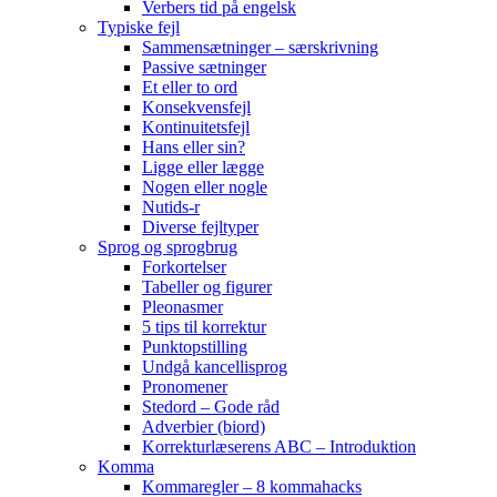
Verbers tid på engelsk
Typiske fejl
Sammensætninger – særskrivning
Passive sætninger
Et eller to ord
Konsekvensfejl
Kontinuitetsfejl
Hans eller sin?
Ligge eller lægge
Nogen eller nogle
Nutids-r
Diverse fejltyper
Sprog og sprogbrug
Forkortelser
Tabeller og figurer
Pleonasmer
5 tips til korrektur
Punktopstilling
Undgå kancellisprog
Pronomener
Stedord – Gode råd
Adverbier (biord)
Korrekturlæserens ABC – Introduktion
Komma
Kommaregler – 8 kommahacks