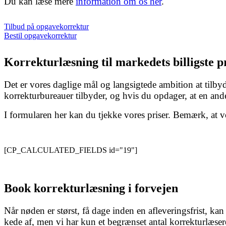
Du kan læse mere
information om os her
.
Tilbud på opgavekorrektur
Bestil opgavekorrektur
Korrekturlæsning til markedets billigste p
Det er vores daglige mål og langsigtede ambition at tilb
korrekturbureauer tilbyder, og hvis du opdager, at en ande
I formularen her kan du tjekke vores priser. Bemærk, at vo
-
[CP_CALCULATED_FIELDS id="19"]
-
Book korrekturlæsning i forvejen
Når nøden er størst, få dage inden en afleveringsfrist, kan
kede af, men vi har kun et begrænset antal korrekturlæser