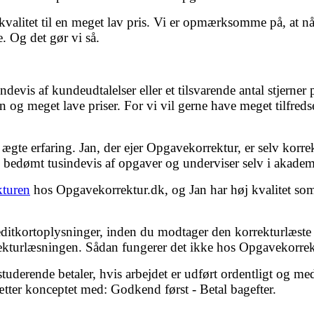
kvalitet til en meget lav pris. Vi er opmærksomme på, at n
e. Og det gør vi så.
devis af kundeudtalelser eller et tilsvarende antal stjerne
n og meget lave priser. For vi vil gerne have meget tilfreds
 ægte erfaring. Jan, der ejer Opgavekorrektur, er selv korr
g bedømt tusindevis af opgaver og underviser selv i akadem
kturen
hos Opgavekorrektur.dk, og Jan har høj kvalitet som
reditkortoplysninger, inden du modtager den korrekturlæste
rekturlæsningen. Sådan fungerer det ikke hos Opgavekorrek
 studerende betaler, hvis arbejdet er udført ordentligt og m
sætter konceptet med: Godkend først - Betal bagefter.