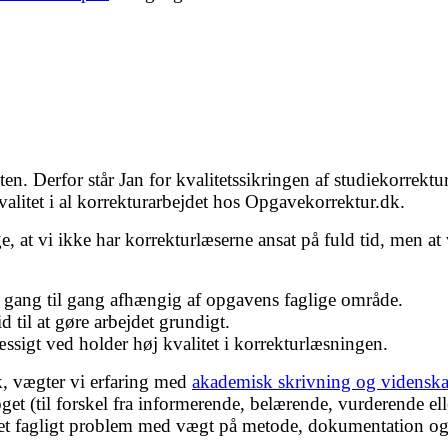
ten. Derfor står Jan for kvalitetssikringen af studiekorrekt
kvalitet i al korrekturarbejdet hos Opgavekorrektur.dk.
ige, at vi ikke har korrekturlæserne ansat på fuld tid, men 
 gang til gang afhængig af opgavens faglige område.
 til at gøre arbejdet grundigt.
ssigt ved holder høj kvalitet i korrekturlæsningen.
k, vægter vi erfaring med
akademisk skrivning og videnska
noget (til forskel fra informerende, belærende, vurderende el
r et fagligt problem med vægt på metode, dokumentation og