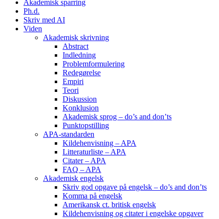
Akademisk sparring
Ph.d.
Skriv med AI
Viden
Akademisk skrivning
Abstract
Indledning
Problemformulering
Redegørelse
Empiri
Teori
Diskussion
Konklusion
Akademisk sprog – do’s and don’ts
Punktopstilling
APA-standarden
Kildehenvisning – APA
Litteraturliste – APA
Citater – APA
FAQ – APA
Akademisk engelsk
Skriv god opgave på engelsk – do’s and don’ts
Komma på engelsk
Amerikansk ct. britisk engelsk
Kildehenvisning og citater i engelske opgaver