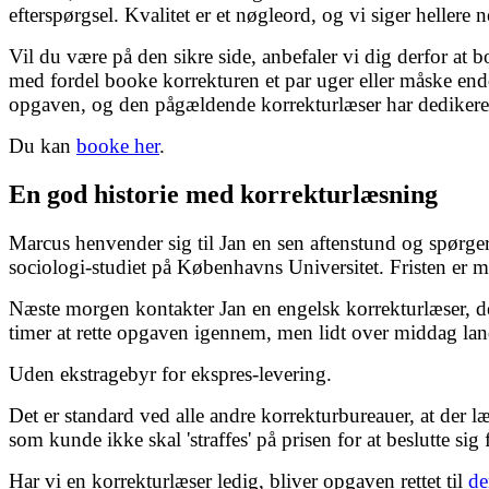
efterspørgsel. Kvalitet er et nøgleord, og vi siger hellere
Vil du være på den sikre side, anbefaler vi dig derfor at b
med fordel booke korrekturen et par uger eller måske endd
opgaven, og den pågældende korrekturlæser har dedikeret tid
Du kan
booke her
.
En god historie med korrekturlæsning
Marcus henvender sig til Jan en sen aftenstund og spørger
sociologi-studiet på Københavns Universitet. Fristen er m
Næste morgen kontakter Jan en engelsk korrekturlæser, der
timer at rette opgaven igennem, men lidt over middag la
Uden ekstragebyr for ekspres-levering.
Det er standard ved alle andre korrekturbureauer, at der 
som kunde ikke skal 'straffes' på prisen for at beslutte sig 
Har vi en korrekturlæser ledig, bliver opgaven rettet til
de