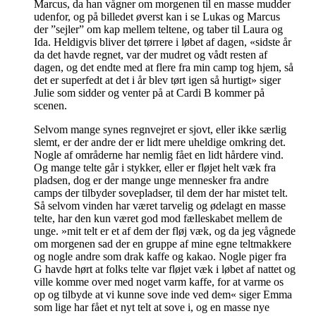
Marcus, da han vågner om morgenen til en masse mudder
udenfor, og på billedet øverst kan i se Lukas og Marcus
der ”sejler” om kap mellem teltene, og taber til Laura og
Ida. Heldigvis bliver det tørrere i løbet af dagen, «sidste år
da det havde regnet, var der mudret og vådt resten af
dagen, og det endte med at flere fra min camp tog hjem, så
det er superfedt at det i år blev tørt igen så hurtigt» siger
Julie som sidder og venter på at Cardi B kommer på
scenen.
Selvom mange synes regnvejret er sjovt, eller ikke særlig
slemt, er der andre der er lidt mere uheldige omkring det.
Nogle af områderne har nemlig fået en lidt hårdere vind.
Og mange telte går i stykker, eller er fløjet helt væk fra
pladsen, dog er der mange unge mennesker fra andre
camps der tilbyder sovepladser, til dem der har mistet telt.
Så selvom vinden har været tarvelig og ødelagt en masse
telte, har den kun været god mod fælleskabet mellem de
unge. »mit telt er et af dem der fløj væk, og da jeg vågnede
om morgenen sad der en gruppe af mine egne teltmakkere
og nogle andre som drak kaffe og kakao. Nogle piger fra
G havde hørt at folks telte var fløjet væk i løbet af nattet og
ville komme over med noget varm kaffe, for at varme os
op og tilbyde at vi kunne sove inde ved dem« siger Emma
som lige har fået et nyt telt at sove i, og en masse nye