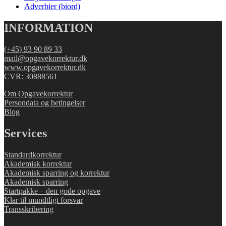
Adverbier (biord)
INFORMATION
(+45) 93 90 89 33
mail@opgavekorrektur.dk
www.opgavekorrektur.dk
CVR: 30888561
Om Opgavekorrektur
Persondata og betingelser
Blog
Services
Standardkorrektur
Akademisk korrektur
Akademisk sparring og korrektur
Akademisk sparring
Startpakke – den gode opgave
Klar til mundtligt forsvar
Transskribering