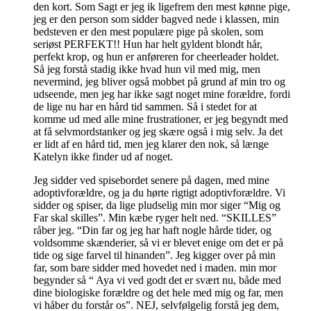
den kort. Som Sagt er jeg ik ligefrem den mest kønne pige,
jeg er den person som sidder bagved nede i klassen, min
bedsteven er den mest populære pige på skolen, som
seriøst PERFEKT!! Hun har helt gyldent blondt hår,
perfekt krop, og hun er anføreren for cheerleader holdet.
Så jeg forstå stadig ikke hvad hun vil med mig, men
nevermind, jeg bliver også mobbet på grund af min tro og
udseende, men jeg har ikke sagt noget mine forældre, fordi
de lige nu har en hård tid sammen. Så i stedet for at
komme ud med alle mine frustrationer, er jeg begyndt med
at få selvmordstanker og jeg skære også i mig selv. Ja det
er lidt af en hård tid, men jeg klarer den nok, så længe
Katelyn ikke finder ud af noget.
Jeg sidder ved spisebordet senere på dagen, med mine
adoptivforældre, og ja du hørte rigtigt adoptivforældre. Vi
sidder og spiser, da lige pludselig min mor siger “Mig og
Far skal skilles”. Min kæbe ryger helt ned. “SKILLES”
råber jeg. “Din far og jeg har haft nogle hårde tider, og
voldsomme skænderier, så vi er blevet enige om det er på
tide og sige farvel til hinanden”. Jeg kigger over på min
far, som bare sidder med hovedet ned i maden. min mor
begynder så “ Aya vi ved godt det er svært nu, både med
dine biologiske forældre og det hele med mig og far, men
vi håber du forstår os”. NEJ, selvfølgelig forstå jeg dem,