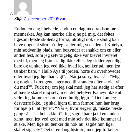
Silje
7. december 2020
Svar
Endnu en dag i helvede, endnu en dag med rædsomme
mennesker. Jeg kan mærke alle øjne på mig, det føltes
ligesom første skoledag forfra, utroligt nok de stadig kan
have noget at stirre på. Jeg sætter mig vedsiden af Katelyn,
min sædvanlig plads, hun begynder at snakke om en eller
anden fest, som jeg selvfølgelig ikke var blevet inviteret
med til, men jeg høre stadig ikke efter. Jeg sidder egentlig
bare og tænker, jeg ved ikke hvad jeg tænker på, men jeg
tænker bare. “ Hallo Aya til jorden, hørte du overhovedet
efter hvad jeg lige har sagt”. “Når ja sorry, hva så”. “Mig
og nogle af drengene tager ned til stranden efter skole, vil
du med?”. Fuck nej om jeg skal med, jeg har stadig ar efter
at havde skåret mig selv, men det behøver Katieyn ikke at
vide. Jeg kommer bare på en hurtig løgn. “ Det kan jeg
desværre ikke, jeg skal hjem til min farmor, hun har brug
for hjælp til at flytte”. “Når ej hvor ærgerligt, måske næste
gang så”. “Ja helt sikkert”. Jeg sagde bare ja til en anden
gang, men jeg ved godt med mig selv det ikke kommer til
at ske. Men lige nu tænker du nok nu, sagde hun lige,
skåret sig selv? Det er en lang historie, men jeg fortæller