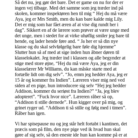
Så det nu, jeg gør det bare. Det er game on nu for der er
ingen vej tilbage. Med det samme som jeg træder ind på
skolen, kommer inspektøren hen til mig “ Hej du må være
Aya, jeg er Mrs Smith, men du kan bare kalde mig Lily.
Det er mig som har fået æren af at vise dig rundt her i
dag”. Sikkert en af de lærere som prøver at være unge med
det unge, men i stedet for at virke uhøflig smiler jeg bare til
hende, og lader hende føre and. “ Ja her er så din nye
klasse og du skal selvfølgelig bare føle dig hjemme”
Slutter hun så af med at sige inden hun åbner døren til
klasselokalet. Jeg træder ind i klassen og alle begynder at
stige med store øjne, “Hej du må være Aya, jeg er din
klasselærer Mr Williams, du kan måske starte med at
fortælle lidt om dig selv”. “Jo, emm jeg hedder Aya, jeg er
15 år og kommer fra Indien”. Læreren viser mig ned ved
siden af en pige, hun introducere sig selv “Hej jeg hedder
Addison, kommer du seriøst fra Indien?” “Ja, jeg blev
adopteret”. “Fuck hvor nice”. Læreren råber så op,
“Addison ti stille dernede”. Hun kigger over på mig, og
grinet ryger ud. “Addison ti så stille og følg med i timen”.
Råber han igen.
Vi har spisepause nu og jeg står helt fortabt i kantinen, det
præcis som på film, den nye pige ved ik hvad hun skal
gøre af sig selv, så den eneste ide hun kan komme på er at