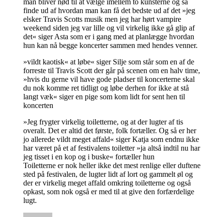
man bliver nød til at vælge imellem to kunsterne og så
finde ud af hvordan man kan få det bedste ud af det »jeg
elsker Travis Scotts musik men jeg har hørt vampire
weekend siden jeg var lille og vil virkelig ikke gå glip af
det« siger Asta som er i gang med at planlægge hvordan
hun kan nå begge koncerter sammen med hendes venner.
»vildt kaotisk« at løbe« siger Silje som står som en af de
forreste til Travis Scott der går på scenen om en halv time,
»hvis du gerne vil have gode pladser til koncerterne skal
du nok komme ret tidligt og løbe derhen for ikke at stå
langt væk« siger en pige som kom lidt for sent hen til
koncerten
»Jeg frygter virkelig toiletterne, og at der lugter af tis
overalt. Det er altid det første, folk fortæller. Og så er her
jo allerede vildt meget affald« siger Katja som endnu ikke
har været på et af festivalens toiletter »ja altså indtil nu har
jeg tisset i en kop og i buske« fortæller hun
Toiletterne er nok heller ikke det mest renlige eller duftene
sted på festivalen, de lugter lidt af lort og gammelt øl og
der er virkelig meget affald omkring toiletterne og også
opkast, som nok også er med til at give den forfærdelige
lugt.