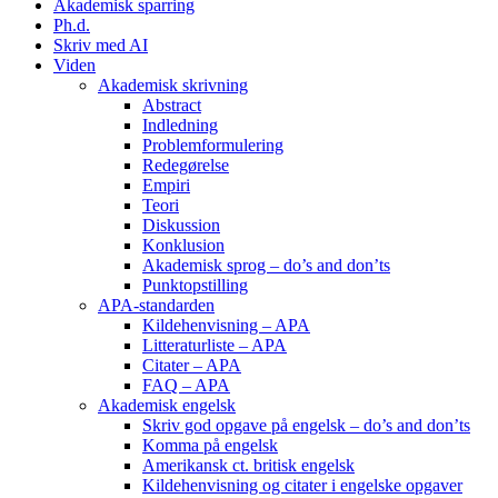
Akademisk sparring
Ph.d.
Skriv med AI
Viden
Akademisk skrivning
Abstract
Indledning
Problemformulering
Redegørelse
Empiri
Teori
Diskussion
Konklusion
Akademisk sprog – do’s and don’ts
Punktopstilling
APA-standarden
Kildehenvisning – APA
Litteraturliste – APA
Citater – APA
FAQ – APA
Akademisk engelsk
Skriv god opgave på engelsk – do’s and don’ts
Komma på engelsk
Amerikansk ct. britisk engelsk
Kildehenvisning og citater i engelske opgaver