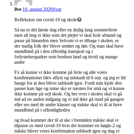
liva
10. august 2020
Svar
Refleksion om covid-19 og skole😷
Så nu er det første dag efter en dejlig lang sommerferie
men alt ting er ikke som det plejer vi skal hole afstand og
passe på hinanden men Selvom vi er tilbage i skolen, er
der stadig folk der bliver smittet og dør. Og man skal have
mundbind på i den offentlig transport og i
forlystelsesparker som bonbon land og tivoli og mange
andre
Fx så kunne vi ikke komme på ferie og alle vores
konfirmationer blev aflyst og udskudt til 6 sep. og jeg er lid
bange for at den bliver udskudt igen. Fordi min kjole den
passer kun lige og mine sko er næsten for små og vi kunne
ikke komme på sejl skole. Og her over i skolen skal vi gå
ind ad en anden indgang og vi må ikke gå rund på gangen
eller ses med de andre klasser og måske skal vi til at have
mundbind på i offentligheden
og hvad kommer der til at ske i fremtiden måske skal vi
tilpasse os med covid-19 hvis der kommer en bøgle-2 og
måske bliver vores konfirmation udskudt igen og dag vi