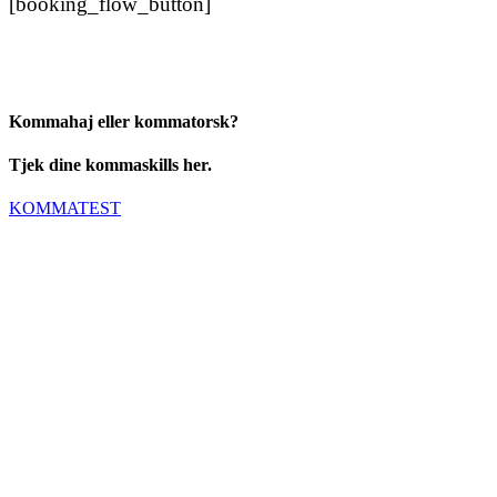
[booking_flow_button]
Kommahaj eller kommatorsk?
Tjek dine kommaskills her.
KOMMATEST
Tillægsord
Korrekturlæserens ABC
Kan en maskine forstå dansk?
Tegnsætning
Transskriber dine lyddata selv
Stedord
Pronomen
Forkortelser
Tabeller og figurer