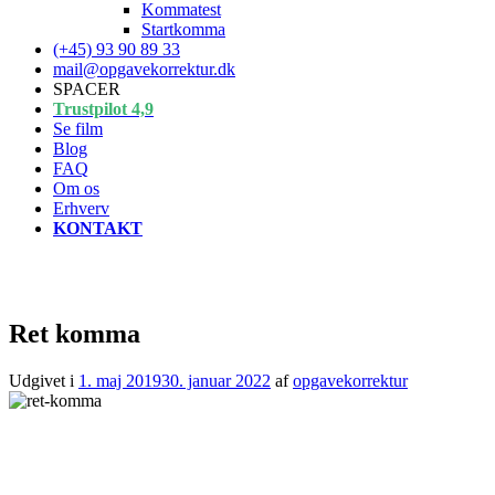
Kommatest
Startkomma
(+45) 93 90 89 33
mail@opgavekorrektur.dk
SPACER
Trustpilot 4,9
Se film
Blog
FAQ
Om os
Erhverv
KONTAKT
Ret komma
Udgivet i
1. maj 2019
30. januar 2022
af
opgavekorrektur