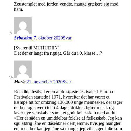
Zeustemplet med jorden vendte, mange grækere sig mod
ham.
Sebastian
7. oktober 2020
Svar
[Svarer til MUHUDIIN]
Det der er langt fra rigtigt. Går du i 0. klasse…?
Marie
21. november 2020
Svar
Roskilde festival er en af de største festivaler i Europa.
Festivalen startede i 1971, hvorefter det har været et
kæmpe hit for omkring 130.000 unge mennesker, der tager
derhen og sover i telt i 4 dage, drikker, hører musik og
laver nye venskaber samt, et godt fællesskab med andre
»Her er sådan en umiddelbar følelse af fællesskab. Jeg kan
sgu aldrig låne en dåseåbner derhjemme, hvis jeg mangler
en, men her kan jeg låne så mange, jeg vil« siger Julie som