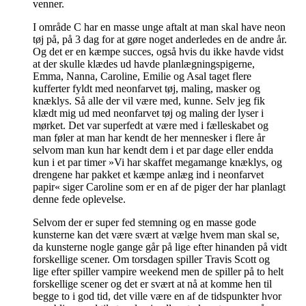
venner.
I område C har en masse unge aftalt at man skal have neon
tøj på, på 3 dag for at gøre noget anderledes en de andre år.
Og det er en kæmpe succes, også hvis du ikke havde vidst
at der skulle klædes ud havde planlægningspigerne,
Emma, Nanna, Caroline, Emilie og Asal taget flere
kufferter fyldt med neonfarvet tøj, maling, masker og
knæklys. Så alle der vil være med, kunne. Selv jeg fik
klædt mig ud med neonfarvet tøj og maling der lyser i
mørket. Det var superfedt at være med i fælleskabet og
man føler at man har kendt de her mennesker i flere år
selvom man kun har kendt dem i et par dage eller endda
kun i et par timer »Vi har skaffet megamange knæklys, og
drengene har pakket et kæmpe anlæg ind i neonfarvet
papir« siger Caroline som er en af de piger der har planlagt
denne fede oplevelse.
Selvom der er super fed stemning og en masse gode
kunsterne kan det være svært at vælge hvem man skal se,
da kunsterne nogle gange går på lige efter hinanden på vidt
forskellige scener. Om torsdagen spiller Travis Scott og
lige efter spiller vampire weekend men de spiller på to helt
forskellige scener og det er svært at nå at komme hen til
begge to i god tid, det ville være en af de tidspunkter hvor