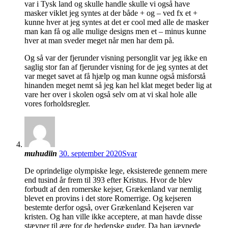
var i Tysk land og skulle handle skulle vi også have
masker viklet jeg syntes at der både + og – ved fx et +
kunne hver at jeg syntes at det er cool med alle de masker
man kan få og alle mulige designs men et – minus kunne
hver at man sveder meget når men har dem på.
Og så var der fjerunder visning personglit var jeg ikke en
saglig stor fan af fjerunder visning for de jeg syntes at det
var meget savet at få hjælp og man kunne også misforstå
hinanden meget nemt så jeg kan hel klat meget beder lig at
vare her over i skolen også selv om at vi skal hole alle
vores forholdsregler.
muhudiin
30. september 2020
Svar
De oprindelige olympiske lege, eksisterede gennem mere
end tusind år frem til 393 efter Kristus. Hvor de blev
forbudt af den romerske kejser, Grækenland var nemlig
blevet en provins i det store Romerrige. Og kejseren
bestemte derfor også, over Grækenland Kejseren var
kristen. Og han ville ikke acceptere, at man havde disse
stævner til ære for de hedenske guder. Da han jævnede