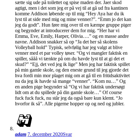
sætte sig ude på toilettet og spise maden der. Jaer skod
agtigt, men i det som jeg er på vej til at gå ud fra kantinen
komme Addison løbende op til mig “Hey Aya har du ik
lyst til at side med mig og mine venner?”. “Emm jo det kan
jeg da godt”. Hun føre mig over til en kæmpe gruppe piger
og begynder at introducerer dem for mig. “Her har vi
Emma, Eve, Emily, Harper, Olivia….” og en masse andre
navne. Addison snakker så op “Ja det her så skolens
Volleyball hold” Typisk, selvfølig har jeg valgt at blive
venner med et par volley tøser. “Og vi mangler faktisk en
spiller, sååå vi tænkte på om du havde lyst til at gi det et
skud?” “Ejj, det ved jeg ik lige” Men jeg har faktisk spillet
på min gamle skole, og den eneste grund til jeg gjorde det
hva fordi min mor plaget mig om at gå til en fritidsaktivitet
nu da jeg ik havde så mange “venner”. “Kom nu…” Og
en anden pige begynder så “Og vi har faktisk undersøgt
lidt om at du spillede på din gamle skole…” Of course
fuck fuck fuck, nu står jeg da også bare kun klemt. “Jo
hvorfor ik så”. Alle pigerne hopper op og ned og jubler.
adam
7. december 2020
Svar