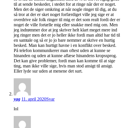
til at sende beskeder, i stedet for at ringe når der er noget.
Men det de siger omkring at når nogle ringer til dig, at du
så tror at der er sket noget forfærdiget ville jeg sige er at
overdrive når folk ringer til mig er det som realt fordi der er
noget de ville fortælle mig eller snakke med mig om. Men
jeg indrømmer dor at jeg skriver helt klart meget mere ind
jeg ringer men det er jo heller ikke fordi man altid har tid til
en samtale og så er jo jo bare nemmer at skrive en hurtig
besked. Man kan hurtigt havne i en konflikt over besked.
På telefon kommunikerer man oftest uden at kunne se
hinanden og uden at kunne aflæse hinandens kropssprog.
Det kan give problemer, fordi man kan komme til at sige
ting, man ikke ville sige, hvis man stod ansigt til ansigt.
Eller lyde sur uden at menene det surt.
yag
11. april 2020
Svar
lol