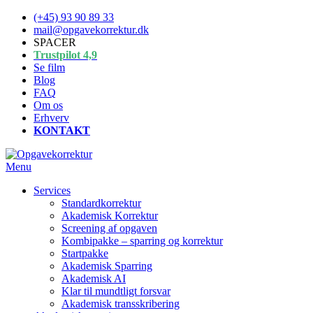
Spring
(+45) 93 90 89 33
til
mail@opgavekorrektur.dk
indhold
SPACER
Trustpilot 4,9
Se film
Blog
FAQ
Om os
Erhverv
KONTAKT
Menu
Services
Standardkorrektur
Akademisk Korrektur
Screening af opgaven
Kombipakke – sparring og korrektur
Startpakke
Akademisk Sparring
Akademisk AI
Klar til mundtligt forsvar
Akademisk transskribering