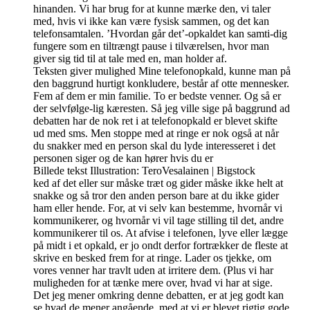
hinanden. Vi har brug for at kunne mærke den, vi taler
med, hvis vi ikke kan være fysisk sammen, og det kan
telefonsamtalen. ’Hvordan går det’-opkaldet kan samti-dig
fungere som en tiltrængt pause i tilværelsen, hvor man
giver sig tid til at tale med en, man holder af.
Teksten giver mulighed Mine telefonopkald, kunne man på
den baggrund hurtigt konkludere, består af otte mennesker.
Fem af dem er min familie. To er bedste venner. Og så er
der selvfølge-lig kæresten. Så jeg ville sige på baggrund ad
debatten har de nok ret i at telefonopkald er blevet skifte
ud med sms. Men stoppe med at ringe er nok også at når
du snakker med en person skal du lyde interesseret i det
personen siger og de kan hører hvis du er
Billede tekst Illustration: TeroVesalainen | Bigstock
ked af det eller sur måske træt og gider måske ikke helt at
snakke og så tror den anden person bare at du ikke gider
ham eller hende. For, at vi selv kan bestemme, hvornår vi
kommunikerer, og hvornår vi vil tage stilling til det, andre
kommunikerer til os. At afvise i telefonen, lyve eller lægge
på midt i et opkald, er jo ondt derfor fortrækker de fleste at
skrive en besked frem for at ringe. Lader os tjekke, om
vores venner har travlt uden at irritere dem. (Plus vi har
muligheden for at tænke mere over, hvad vi har at sige.
Det jeg mener omkring denne debatten, er at jeg godt kan
se hvad de mener angående, med at vi er blevet rigtig gode