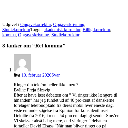
Sådan skriver du en god ansøgning
Udgivet i
Opgavekorrektur
,
Opgaveskrivning
,
Studiekorrektur
Tagget
akademisk korrektur
,
Billig korrektur
,
komma
,
Opgaveskrivning
,
Studiekorrektur
8 tanker om “
Ret komma
”
liva
10. februar 2020
Svar
Ringer din telefon heller ikke mere?
Byline Freja Slesvig
Efter at have læst debatten om ” Vi ringer ikke længere til
hinanden” har jeg fundet ud af 40 pro-cent af danskerne
foretager telefonopkald fra deres mobil hver eneste dag,
viste en undersøgelse fra Epinion for konsulenthuset
Deloitte fra 2016, i mens 54 procent dagligt sender Sms’er.
Vi skri-ver altså i dag mere, end vi ringer. I debatten
fortæller David Elsass “Når man bliver ringet op på