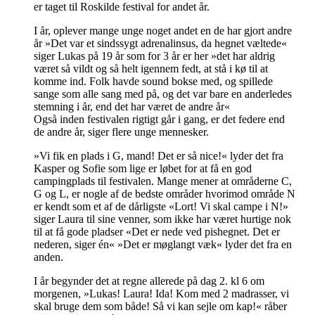
er taget til Roskilde festival for andet år.
I år, oplever mange unge noget andet en de har gjort andre
år »Det var et sindssygt adrenalinsus, da hegnet væltede«
siger Lukas på 19 år som for 3 år er her »det har aldrig
været så vildt og så helt igennem fedt, at stå i kø til at
komme ind. Folk havde sound bokse med, og spillede
sange som alle sang med på, og det var bare en anderledes
stemning i år, end det har været de andre år«
Også inden festivalen rigtigt går i gang, er det federe end
de andre år, siger flere unge mennesker.
»Vi fik en plads i G, mand! Det er så nice!« lyder det fra
Kasper og Sofie som lige er løbet for at få en god
campingplads til festivalen. Mange mener at områderne C,
G og L, er nogle af de bedste områder hvorimod område N
er kendt som et af de dårligste «Lort! Vi skal campe i N!»
siger Laura til sine venner, som ikke har været hurtige nok
til at få gode pladser «Det er nede ved pishegnet. Det er
nederen, siger én« »Det er møglangt væk« lyder det fra en
anden.
I år begynder det at regne allerede på dag 2. kl 6 om
morgenen, »Lukas! Laura! Ida! Kom med 2 madrasser, vi
skal bruge dem som både! Så vi kan sejle om kap!« råber