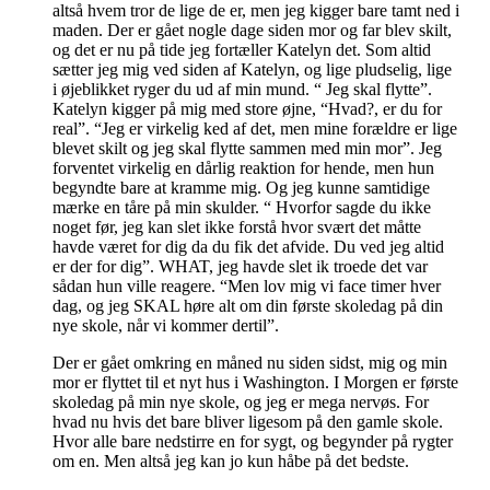
altså hvem tror de lige de er, men jeg kigger bare tamt ned i
maden. Der er gået nogle dage siden mor og far blev skilt,
og det er nu på tide jeg fortæller Katelyn det. Som altid
sætter jeg mig ved siden af Katelyn, og lige pludselig, lige
i øjeblikket ryger du ud af min mund. “ Jeg skal flytte”.
Katelyn kigger på mig med store øjne, “Hvad?, er du for
real”. “Jeg er virkelig ked af det, men mine forældre er lige
blevet skilt og jeg skal flytte sammen med min mor”. Jeg
forventet virkelig en dårlig reaktion for hende, men hun
begyndte bare at kramme mig. Og jeg kunne samtidige
mærke en tåre på min skulder. “ Hvorfor sagde du ikke
noget før, jeg kan slet ikke forstå hvor svært det måtte
havde været for dig da du fik det afvide. Du ved jeg altid
er der for dig”. WHAT, jeg havde slet ik troede det var
sådan hun ville reagere. “Men lov mig vi face timer hver
dag, og jeg SKAL høre alt om din første skoledag på din
nye skole, når vi kommer dertil”.
Der er gået omkring en måned nu siden sidst, mig og min
mor er flyttet til et nyt hus i Washington. I Morgen er første
skoledag på min nye skole, og jeg er mega nervøs. For
hvad nu hvis det bare bliver ligesom på den gamle skole.
Hvor alle bare nedstirre en for sygt, og begynder på rygter
om en. Men altså jeg kan jo kun håbe på det bedste.