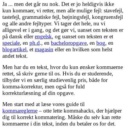
Ja ... men det går nu nok. Det er jo heldigvis ikke
kun kommaer, vi retter, men alle mulige fejl: stavefejl,
tastefejl, grammatiske fejl, bøjningsfejl, kongruensfejl
og alle andre fejltyper. Vi tager det hele, nu vi
alligevel er i gang, og det gør vi, uanset om teksten er
på dansk eller
engelsk
, og uanset om teksten er et
speciale
, en
ph.d
., en
bacheloropgave
, en
bog
, en
blogartikel
, et
magasin
eller en hvilken som helst
andet tekst.
Men har du en tekst, hvor du kun ønsker kommaerne
rettet, så skriv gerne til os. Hvis du er studerende,
tilbyder vi en særlig studievenlig pris, både for
komma-korrektur, men også for fuld
korrekturlæsning af din opgave.
Men start med at læse vores guide til
kommareglerne
– otte lette kommahacks, der hjælper
dig til korrekt kommatering. Måske du selv kan rette
kommaerne i din tekst, inden du betaler os for det.