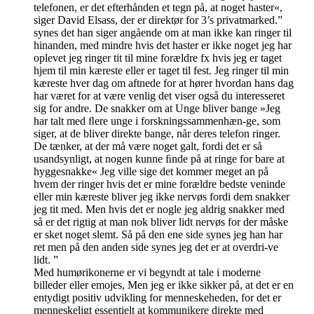
telefonen, er det efterhånden et tegn på, at noget haster«,
siger David Elsass, der er direktør for 3’s privatmarked.”
synes det han siger angående om at man ikke kan ringer til
hinanden, med mindre hvis det haster er ikke noget jeg har
oplevet jeg ringer tit til mine forældre fx hvis jeg er taget
hjem til min kæreste eller er taget til fest. Jeg ringer til min
kæreste hver dag om aftnede for at hører hvordan hans dag
har været for at være venlig det viser også du interesseret
sig for andre. De snakker om at Unge bliver bange »Jeg
har talt med ﬂere unge i forskningssammenhæn-ge, som
siger, at de bliver direkte bange, når deres telefon ringer.
De tænker, at der må være noget galt, fordi det er så
usandsynligt, at nogen kunne ﬁnde på at ringe for bare at
hyggesnakke« Jeg ville sige det kommer meget an på
hvem der ringer hvis det er mine forældre bedste veninde
eller min kæreste bliver jeg ikke nervøs fordi dem snakker
jeg tit med. Men hvis det er nogle jeg aldrig snakker med
så er det rigtig at man nok bliver lidt nervøs for der måske
er sket noget slemt. Så på den ene side synes jeg han har
ret men på den anden side synes jeg det er at overdri-ve
lidt. ”
Med humørikonerne er vi begyndt at tale i moderne
billeder eller emojes, Men jeg er ikke sikker på, at det er en
entydigt positiv udvikling for menneskeheden, for det er
menneskeligt essentielt at kommunikere direkte med